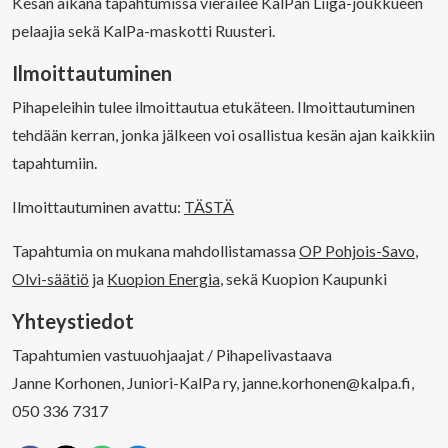
Kesän aikana tapahtumissa vierailee KalPan Liiga-joukkueen
pelaajia sekä KalPa-maskotti Ruusteri.
Ilmoittautuminen
Pihapeleihin tulee ilmoittautua etukäteen. Ilmoittautuminen
tehdään kerran, jonka jälkeen voi osallistua kesän ajan kaikkiin
tapahtumiin.
Ilmoittautuminen avattu:
TÄSTÄ
Tapahtumia on mukana mahdollistamassa
OP Pohjois-Savo
,
Olvi-säätiö
ja
Kuopion Energia
, sekä Kuopion Kaupunki
Yhteystiedot
Tapahtumien vastuuohjaajat / Pihapelivastaava
Janne Korhonen, Juniori-KalPa ry, janne.korhonen@kalpa.fi,
050 336 7317