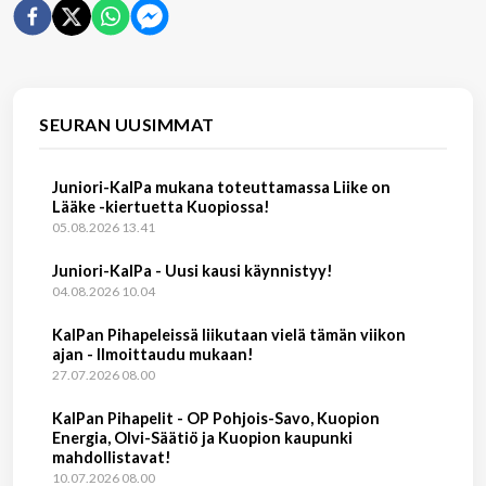
SEURAN UUSIMMAT
Juniori-KalPa mukana toteuttamassa Liike on
Lääke -kiertuetta Kuopiossa!
05.08.2026 13.41
Juniori-KalPa - Uusi kausi käynnistyy!
04.08.2026 10.04
KalPan Pihapeleissä liikutaan vielä tämän viikon
ajan - Ilmoittaudu mukaan!
27.07.2026 08.00
KalPan Pihapelit - OP Pohjois-Savo, Kuopion
Energia, Olvi-Säätiö ja Kuopion kaupunki
mahdollistavat!
10.07.2026 08.00