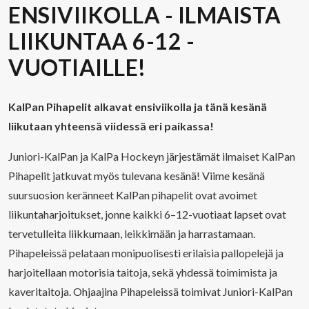
ENSIVIIKOLLA - ILMAISTA
LIIKUNTAA 6-12 -
VUOTIAILLE!
KalPan Pihapelit alkavat ensiviikolla ja tänä kesänä
liikutaan yhteensä viidessä eri paikassa!
Juniori-KalPan ja KalPa Hockeyn järjestämät ilmaiset KalPan
Pihapelit jatkuvat myös tulevana kesänä! Viime kesänä
suursuosion keränneet KalPan pihapelit ovat avoimet
liikuntaharjoitukset, jonne kaikki 6–12-vuotiaat lapset ovat
tervetulleita liikkumaan, leikkimään ja harrastamaan.
Pihapeleissä pelataan monipuolisesti erilaisia pallopelejä ja
harjoitellaan motorisia taitoja, sekä yhdessä toimimista ja
kaveritaitoja. Ohjaajina Pihapeleissä toimivat Juniori-KalPan