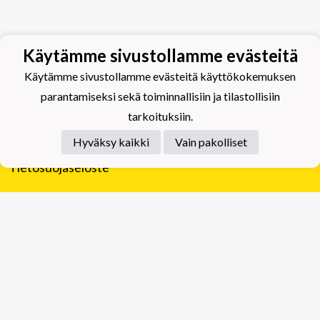
Käytämme sivustollamme evästeitä
Käytämme sivustollamme evästeitä käyttökokemuksen
parantamiseksi sekä toiminnallisiin ja tilastollisiin
tarkoituksiin.
Hyväksy kaikki
Vain pakolliset
Tietosuojaseloste
Tuplajäät Lippumäki - Rauhalahdentie 66, 70820
Kuopio
Tuplajäät Toivala - Tietäjäntie 2, 70900 Toivala