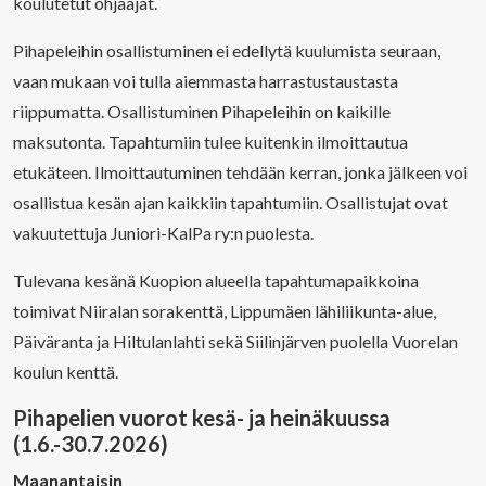
koulutetut ohjaajat.
Pihapeleihin osallistuminen ei edellytä kuulumista seuraan,
vaan mukaan voi tulla aiemmasta harrastustaustasta
riippumatta. Osallistuminen Pihapeleihin on kaikille
maksutonta. Tapahtumiin tulee kuitenkin ilmoittautua
etukäteen. Ilmoittautuminen tehdään kerran, jonka jälkeen voi
osallistua kesän ajan kaikkiin tapahtumiin. Osallistujat ovat
vakuutettuja Juniori-KalPa ry:n puolesta.
Tulevana kesänä Kuopion alueella tapahtumapaikkoina
toimivat Niiralan sorakenttä, Lippumäen lähiliikunta-alue,
Päiväranta ja Hiltulanlahti sekä Siilinjärven puolella Vuorelan
koulun kenttä.
Pihapelien vuorot kesä- ja heinäkuussa
(1.6.-30.7.2026)
Maanantaisin