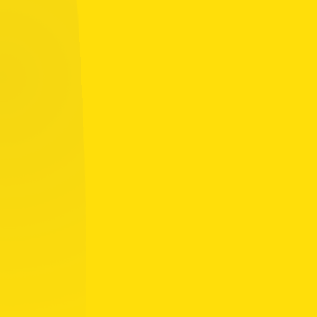
Tapahtumakalenteri
Elokuu 2026
Ma
Ti
Ke
To
Pe
La
Su
27
28
29
30
31
1
2
3
4
5
6
7
8
9
10
11
12
13
14
15
16
17
18
19
20
21
22
23
24
25
26
27
28
29
30
31
1
2
3
4
5
6
Ottelu
Harjoitus
Tapahtuma