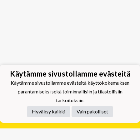
Käytämme sivustollamme evästeitä
Käytämme sivustollamme evästeitä käyttökokemuksen
parantamiseksi sekä toiminnallisiin ja tilastollisiin
tarkoituksiin.
Hyväksy kaikki
Vain pakolliset
Tietosuojaseloste
Tuplajäät Lippumäki - Rauhalahdentie 66, 70820
Kuopio