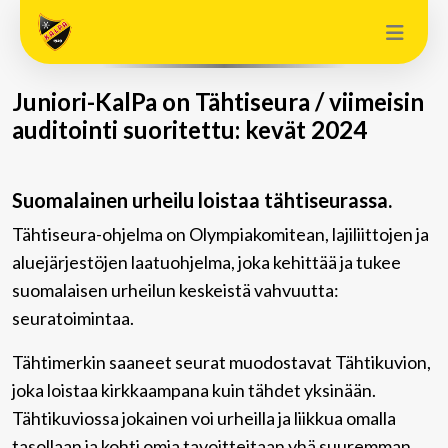
Juniori-KalPa on Tähtiseura / viimeisin
auditointi suoritettu: kevät 2024
Suomalainen urheilu loistaa tähtiseurassa.
Tähtiseura-ohjelma on Olympiakomitean, lajiliittojen ja
aluejärjestöjen laatuohjelma, joka kehittää ja tukee
suomalaisen urheilun keskeistä vahvuutta:
seuratoimintaa.
Tähtimerkin saaneet seurat muodostavat Tähtikuvion,
joka loistaa kirkkaampana kuin tähdet yksinään.
Tähtikuviossa jokainen voi urheilla ja liikkua omalla
tasollaan ja kohti omia tavoitteitaan yhä suuremman