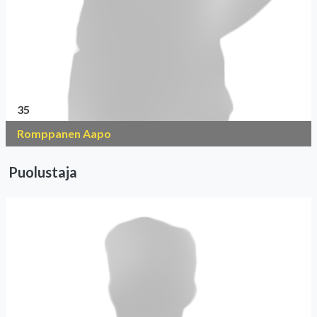
35
Romppanen Aapo
Puolustaja