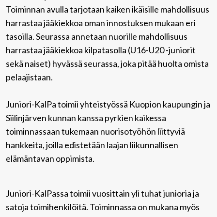
Toiminnan avulla tarjotaan kaiken ikäisille mahdollisuus
harrastaa jääkiekkoa oman innostuksen mukaan eri
tasoilla. Seurassa annetaan nuorille mahdollisuus
harrastaa jääkiekkoa kilpatasolla (U16-U20 -juniorit
sekä naiset) hyvässä seurassa, joka pitää huolta omista
pelaajistaan.
Juniori-KalPa toimii yhteistyössä Kuopion kaupungin ja
Siilinjärven kunnan kanssa pyrkien kaikessa
toiminnassaan tukemaan nuorisotyöhön liittyviä
hankkeita, joilla edistetään laajan liikunnallisen
elämäntavan oppimista.
Juniori-KalPassa toimii vuosittain yli tuhat junioria ja
satoja toimihenkilöitä. Toiminnassa on mukana myös