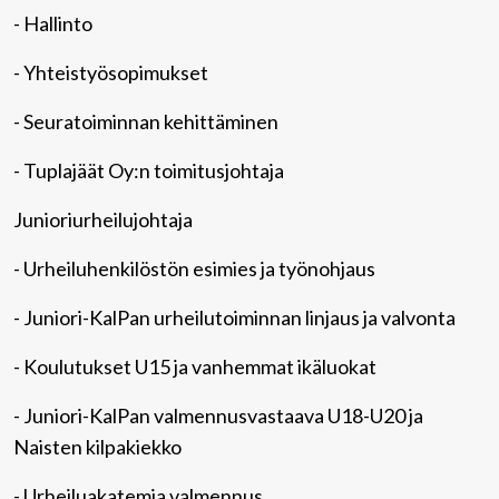
- Hallinto
- Yhteistyösopimukset
- Seuratoiminnan kehittäminen
- Tuplajäät Oy:n toimitusjohtaja
Junioriurheilujohtaja
- Urheiluhenkilöstön esimies ja työnohjaus
- Juniori-KalPan urheilutoiminnan linjaus ja valvonta
- Koulutukset U15 ja vanhemmat ikäluokat
- Juniori-KalPan valmennusvastaava U18-U20 ja
Naisten kilpakiekko
- Urheiluakatemia valmennus