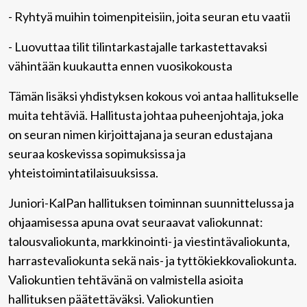
- Ryhtyä muihin toimenpiteisiin, joita seuran etu vaatii
- Luovuttaa tilit tilintarkastajalle tarkastettavaksi
vähintään kuukautta ennen vuosikokousta
Tämän lisäksi yhdistyksen kokous voi antaa hallitukselle
muita tehtäviä. Hallitusta johtaa puheenjohtaja, joka
on seuran nimen kirjoittajana ja seuran edustajana
seuraa koskevissa sopimuksissa ja
yhteistoimintatilaisuuksissa.
Juniori-KalPan hallituksen toiminnan suunnittelussa ja
ohjaamisessa apuna ovat seuraavat valiokunnat:
talousvaliokunta, markkinointi- ja viestintävaliokunta,
harrastevaliokunta sekä nais- ja tyttökiekkovaliokunta.
Valiokuntien tehtävänä on valmistella asioita
hallituksen päätettäväksi. Valiokuntien