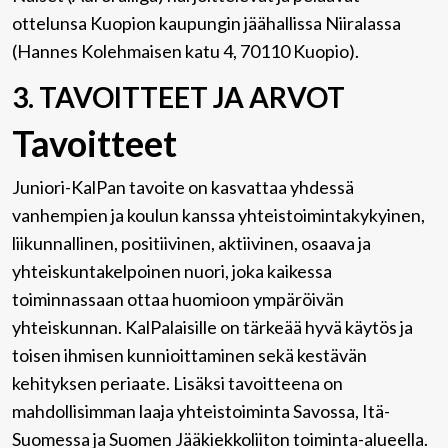
ottelunsa Kuopion kaupungin jäähallissa Niiralassa
(Hannes Kolehmaisen katu 4, 70110 Kuopio).
3. TAVOITTEET JA ARVOT
Tavoitteet
Juniori-KalPan tavoite on kasvattaa yhdessä
vanhempien ja koulun kanssa yhteistoimintakykyinen,
liikunnallinen, positiivinen, aktiivinen, osaava ja
yhteiskuntakelpoinen nuori, joka kaikessa
toiminnassaan ottaa huomioon ympäröivän
yhteiskunnan. KalPalaisille on tärkeää hyvä käytös ja
toisen ihmisen kunnioittaminen sekä kestävän
kehityksen periaate. Lisäksi tavoitteena on
mahdollisimman laaja yhteistoiminta Savossa, Itä-
Suomessa ja Suomen Jääkiekkoliiton toiminta-alueella.