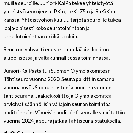
muille seuroille. Juniori-KalPa tekee yhteistyötä
yhteistyöseurojensa IPK:n, LeKi-75:n ja SuKiKan
kanssa. Yhteistyöhön kuuluu tarjota seuroille tukea
laaja-alaisesti koko seuratoimintaan ja
urheilutoimintaan eri ikäluokkiin.
Seura on vahvasti edustettuna Jääkiekkoliiton
alueellisessa ja valtakunnallisessa toiminnassa.
Juniori-KalPasta tuli Suomen Olympiakomitean
Tähtiseura vuonna 2020. Seura palkittiin samana
vuonna myös Suomen lasten ja nuorten vuoden
tähtiseurana. Jääkiekkoliitto ja Olympiakomitea
arvioivat säännöllisin väliajoin seuran toimintaa
auditoinnein. Viimeisin auditointi seuralle suoritettiin
vuonna 2024 ja seura jatkaa Tähtiseura-statuksella.