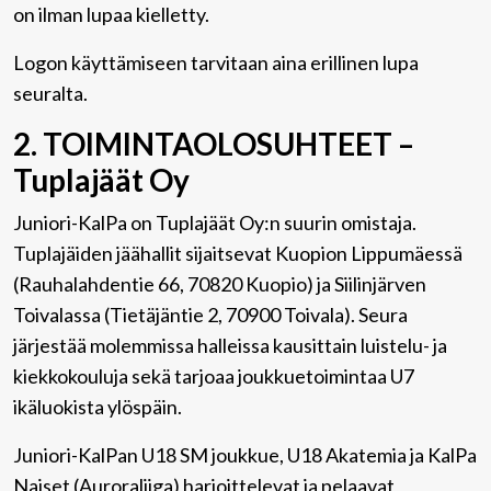
on ilman lupaa kielletty.
Logon käyttämiseen tarvitaan aina erillinen lupa
seuralta.
2. TOIMINTAOLOSUHTEET –
Tuplajäät Oy
Juniori-KalPa on Tuplajäät Oy:n suurin omistaja.
Tuplajäiden jäähallit sijaitsevat Kuopion Lippumäessä
(Rauhalahdentie 66, 70820 Kuopio) ja Siilinjärven
Toivalassa (Tietäjäntie 2, 70900 Toivala). Seura
järjestää molemmissa halleissa kausittain luistelu- ja
kiekkokouluja sekä tarjoaa joukkuetoimintaa U7
ikäluokista ylöspäin.
Juniori-KalPan U18 SM joukkue, U18 Akatemia ja KalPa
Naiset (Auroraliiga) harjoittelevat ja pelaavat