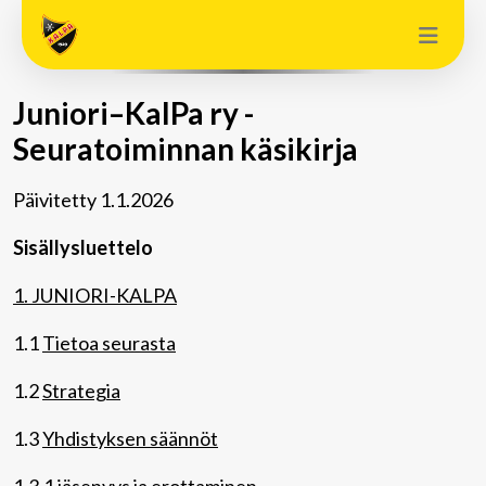
Juniori–KalPa ry -
Seuratoiminnan käsikirja
Päivitetty 1.1.2026
Sisällysluettelo
1. JUNIORI-KALPA
1.1
Tietoa seurasta
1.2
Strategia
1.3
Yhdistyksen säännöt