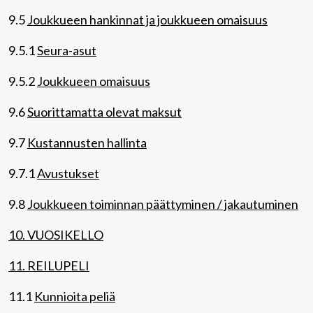
9.5
Joukkueen hankinnat ja joukkueen omaisuus
9.5.1
Seura-asut
9.5.2
Joukkueen omaisuus
9.6
Suorittamatta olevat maksut
9.7
Kustannusten hallinta
9.7.1
Avustukset
9.8
Joukkueen toiminnan päättyminen / jakautuminen
10. VUOSIKELLO
11. REILUPELI
11.1
Kunnioita peliä