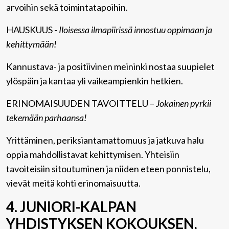
arvoihin sekä toimintatapoihin.
HAUSKUUS -
Iloisessa ilmapiirissä innostuu oppimaan ja
kehittymään!
Kannustava- ja positiivinen meininki nostaa suupielet
ylöspäin ja kantaa yli vaikeampienkin hetkien.
ERINOMAISUUDEN TAVOITTELU –
Jokainen pyrkii
tekemään parhaansa!
Yrittäminen, periksiantamattomuus ja jatkuva halu
oppia mahdollistavat kehittymisen. Yhteisiin
tavoiteisiin sitoutuminen ja niiden eteen ponnistelu,
vievät meitä kohti erinomaisuutta.
4.
JUNIORI-KALPAN
YHDISTYKSEN KOKOUKSEN,