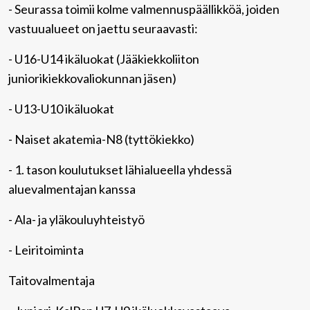
- Seurassa toimii kolme valmennuspäällikköä, joiden
vastuualueet on jaettu seuraavasti:
- U16-U14 ikäluokat (Jääkiekkoliiton
juniorikiekkovaliokunnan jäsen)
- U13-U10 ikäluokat
- Naiset akatemia-N8 (tyttökiekko)
- 1. tason koulutukset lähialueella yhdessä
aluevalmentajan kanssa
- Ala- ja yläkouluyhteistyö
- Leiritoiminta
Taitovalmentaja