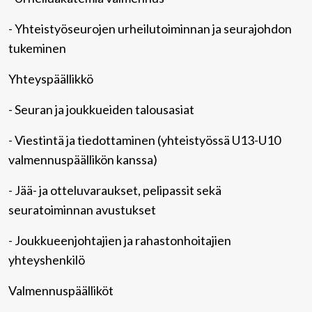
- Yhteistyöseurojen urheilutoiminnan ja seurajohdon
tukeminen
Yhteyspäällikkö
- Seuran ja joukkueiden talousasiat
- Viestintä ja tiedottaminen (yhteistyössä U13-U10
valmennuspäällikön kanssa)
- Jää- ja otteluvaraukset, pelipassit sekä
seuratoiminnan avustukset
- Joukkueenjohtajien ja rahastonhoitajien
yhteyshenkilö
Valmennuspäälliköt