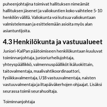
puheenjohtajina toimivat hallituksen nimeämät
hallituksen jäsenet ja valiokuntien koko vaihtelee 5-10
henkilön välillä. Valiokunta voi kutsua valiokuntaan
valmistelemaan ja esittelemään asioita myös alan
asiantuntijoita.
4.3 Henkilökunta ja vastuualueet
Juniori-KalPan päätoimiseen henkilökuntaan kuuluvat
toiminnanjohtaja, junioriurheilujohtaja,
yhteyspäällikkö, valmennuspäälliköt ikäluokittain,
taitovalmentaja, maalivahtikoordinaattori,
fysiikkavalmentaja, U18 vastuuvalmentaja, naisten
vastuuvalmentaja ja iltapäiväkerhojen ohjaajat. Lisäksi
seurassa toimii seurahuoltaja.
Toiminnanjohtaja