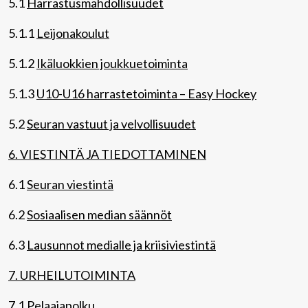
5.1
Harrastusmahdollisuudet
5.1.1
Leijonakoulut
5.1.2
Ikäluokkien joukkuetoiminta
5.1.3
U10-U16 harrastetoiminta – Easy Hockey
5.2
Seuran vastuut ja velvollisuudet
6. VIESTINTÄ JA TIEDOTTAMINEN
6.1
Seuran viestintä
6.2
Sosiaalisen median säännöt
6.3
Lausunnot medialle ja kriisiviestintä
7. URHEILUTOIMINTA
7.1
Pelaajapolku