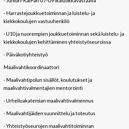
- Juniori-KalPan U7-U9 ikäluokkavastaava
- Harrastejoukkuetoiminnan ja luistelu- ja
kiekkokoulujen vastuuhenkilö
- U10 ja nuorempien joukkuetoiminnan sekä luistelu- ja
kiekkokoulujen kehittäminen yhteistyöseuroissa
- Päiväkotiyhteistyö
Maalivahtikoordinaattori
- Maalivahtipolun sisällöt, koulutukset ja
maalivahtivalmentajien mentorointi
- Urheiluakatemian maalivahtivalmennus
- Maalivahtijäiden suunnittelu ja toteutus
- Yhteistyöseurojen maalivahtitoiminnan