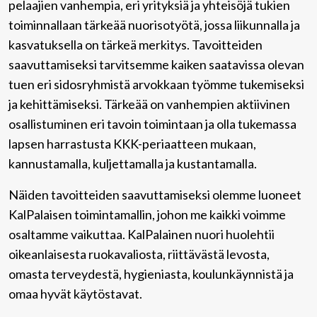
pelaajien vanhempia, eri yrityksiä ja yhteisöjä tukien
toiminnallaan tärkeää nuorisotyötä, jossa liikunnalla ja
kasvatuksella on tärkeä merkitys. Tavoitteiden
saavuttamiseksi tarvitsemme kaiken saatavissa olevan
tuen eri sidosryhmistä arvokkaan työmme tukemiseksi
ja kehittämiseksi. Tärkeää on vanhempien aktiivinen
osallistuminen eri tavoin toimintaan ja olla tukemassa
lapsen harrastusta KKK-periaatteen mukaan,
kannustamalla, kuljettamalla ja kustantamalla.
Näiden tavoitteiden saavuttamiseksi olemme luoneet
KalPalaisen toimintamallin, johon me kaikki voimme
osaltamme vaikuttaa. KalPalainen nuori huolehtii
oikeanlaisesta ruokavaliosta, riittävästä levosta,
omasta terveydestä, hygieniasta, koulunkäynnistä ja
omaa hyvät käytöstavat.