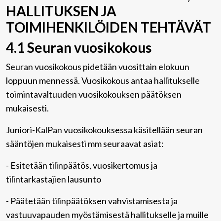
HALLITUKSEN JA
TOIMIHENKILÖIDEN TEHTÄVÄT
4.1 Seuran vuosikokous
Seuran vuosikokous pidetään vuosittain elokuun
loppuun mennessä. Vuosikokous antaa hallitukselle
toimintavaltuuden vuosikokouksen päätöksen
mukaisesti.
Juniori-KalPan vuosikokouksessa käsitellään seuran
sääntöjen mukaisesti mm seuraavat asiat:
- Esitetään tilinpäätös, vuosikertomus ja
tilintarkastajien lausunto
- Päätetään tilinpäätöksen vahvistamisesta ja
vastuuvapauden myöstämisestä hallitukselle ja muille