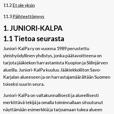
11.2
Et ole yksin
11.3
Päihteettömyys
1. JUNIORI-KALPA
1.1 Tietoa seurasta
Juniori-KalPa ry on vuonna 1989 perustettu
yleishyödyllinen yhdistys, jonka päätavoitteena on
tarjota jääkiekon harrastamista Kuopion ja Siilinjärven
alueilla. Juniori-KalPa kuuluu Jääkiekkoliiton Savo-
Karjalan alueeseen ja on harrastajamäärältään Suomen
toiseksi suurin seura.
Juniori-KalPa on valtakunnallisesti ja alueellisesti
merkittävä tekijä ja omalla toiminnallaan sitoutunut
näyttämään esimerkkiä ja tarjoamaan tukea alueen