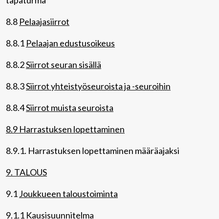
tapaturma
8.8
Pelaajasiirrot
8.8.1
Pelaajan edustusoikeus
8.8.2
Siirrot seuran sisällä
8.8.3
Siirrot yhteistyöseuroista ja -seuroihin
8.8.4
Siirrot muista seuroista
8.9 Harrastuksen lopettaminen
8.9.1. Harrastuksen lopettaminen määräajaksi
9. TALOUS
9.1
Joukkueen taloustoiminta
9.1.1
Kausisuunnitelma