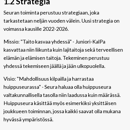
1.2 Strategia
Seuran toiminta perustuu strategiaan, joka
tarkastetaan neljän vuoden välein. Uusi strategia on
voimassa kausille 2022-2026.
Missio: "Taito kasvaa yhdessä" - Juniori-KalPa
kasvattaa niin liikunta kuin lajitaitoja sekä terveellisen
elämän ja elämisen taitoja. Tekeminen perustuu
yhdessä tekemiseen jäällä ja jään ulkopuolella.
Visio: "Mahdollisuus kilpailla ja harrastaa
huippuseurassa" - Seura haluaa olla huippuseura
valtakunnallisella tasolla niin laadussa kuin määrässä.
Huippuseura käsittää myös esimerkiksi yksittäisen
joukkueen toiminnan, jossa kaikki saavat olla mukana
hyvässä ympäristössä.