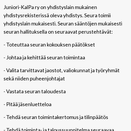
Juniori-KalPa ry on yhdistyslain mukainen
yhdistysrekisterissä oleva yhdistys. Seura toimii
yhdistyslain mukaisesti. Seuran sääntöjen mukaisesti
seuran hallituksella on seuraavat perustehtävät:
- Toteuttaa seuran kokouksen päätökset
- Johtaa ja kehittää seuran toimintaa
- Valita tarvittavat jaostot, valiokunnat ja työryhmät
sekä niiden puheenjohtajat
- Vastata seuran taloudesta
- Pitää jäsenluetteloa
- Tehdä seuran toimintakertomus ja tilinpäätös
- Tehdä toiminta- ja taloussuunnitelma seuraavaa