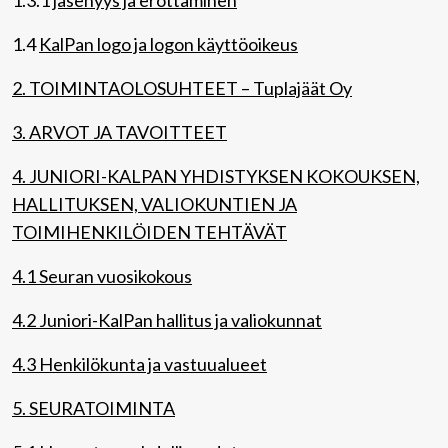
1.3.1
jäsenyys ja erottaminen
1.4
KalPan logo ja logon käyttöoikeus
2. TOIMINTAOLOSUHTEET – Tuplajäät Oy
3. ARVOT JA TAVOITTEET
4. JUNIORI-KALPAN YHDISTYKSEN KOKOUKSEN,
HALLITUKSEN, VALIOKUNTIEN JA
TOIMIHENKILÖIDEN TEHTÄVÄT
4.1 Seuran vuosikokous
4.2 Juniori-KalPan hallitus ja valiokunnat
4.3 Henkilökunta ja vastuualueet
5. SEURATOIMINTA