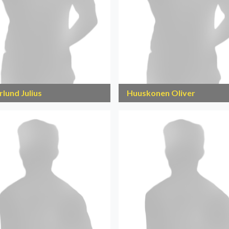
rlund Julius
Huuskonen Oliver