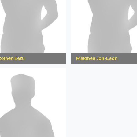
koinen Eetu
Mäkinen Jon-Leon