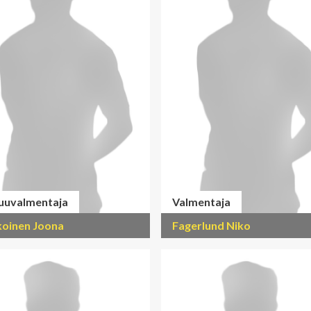
uuvalmentaja
Valmentaja
koinen Joona
Fagerlund Niko