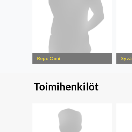
Repo Onni
Syvä
Toimihenkilöt