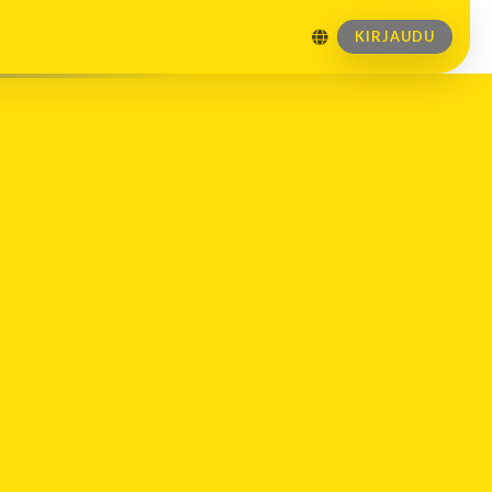
KIRJAUDU
Tulevat tapahtumat
Ei tulevia tapahtumia