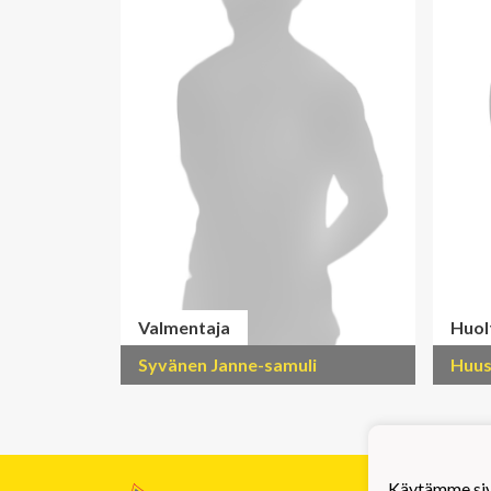
Valmentaja
Huol
Syvänen Janne-samuli
Huus
Käytämme sivu