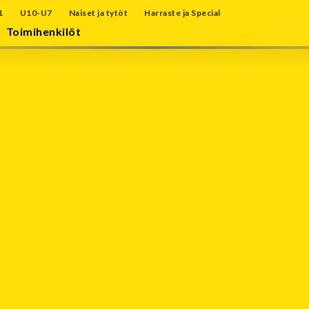
1
U10-U7
Naiset ja tytöt
Harraste ja Special
Toimihenkilöt
Tapahtumakalenteri
Elokuu 2026
Ma
Ti
Ke
To
Pe
La
Su
27
28
29
30
31
1
2
3
4
5
6
7
8
9
10
11
12
13
14
15
16