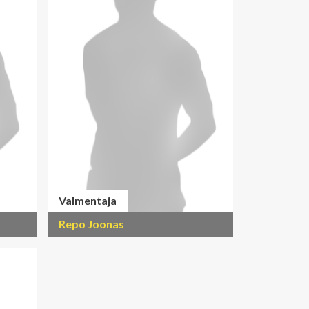
Valmentaja
Repo Joonas