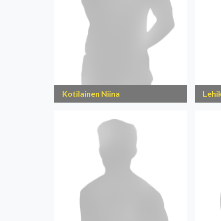
Kotilainen Niina
Lehi