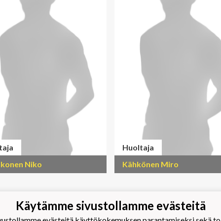
taja
Huoltaja
konen Niko
Kähkönen Miro
Käytämme sivustollamme evästeitä
stollamme evästeitä käyttökokemuksen parantamiseksi sekä toim