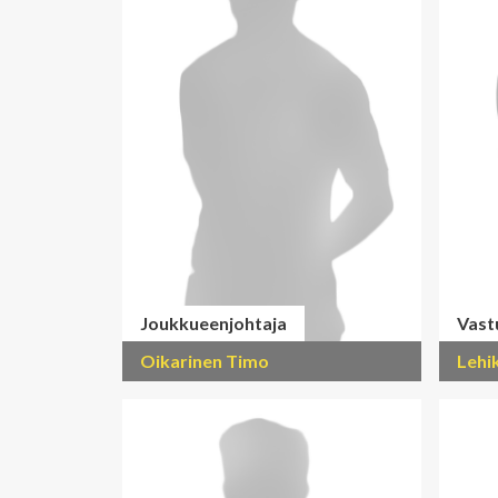
Joukkueenjohtaja
Vast
Oikarinen Timo
Lehi