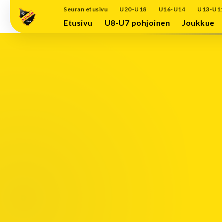
Seuran etusivu
U20-U18
U16-U14
U13-U1
Etusivu
U8-U7 pohjoinen
Joukkue
imeisimmät ottelut
 otteluita
OTTELULISTA