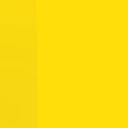
Tapahtumakalenteri
Elokuu 2026
Ma
Ti
Ke
To
Pe
La
Su
27
28
29
30
31
1
2
7
8
3
4
5
6
9
11
15
10
12
13
14
16
18
17
19
20
21
22
23
26
24
25
27
28
29
30
31
1
2
3
4
5
6
Ottelu
Harjoitus
Tapahtuma