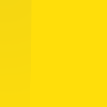
Tulevat tapahtumat
Ottelu: U18, U18
07.08.2026
14.30
KalPa – Kärpät
Lippumäki TT
Ottelu: U18, U18
08.08.2026
14.15
Kärpät – KalPa
Raksila
Ottelu: U18, U18
11.08.2026
14.00