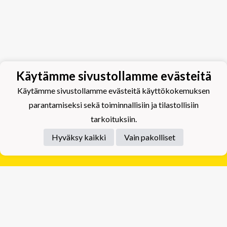
Käytämme sivustollamme evästeitä
Käytämme sivustollamme evästeitä käyttökokemuksen
parantamiseksi sekä toiminnallisiin ja tilastollisiin
tarkoituksiin.
Hyväksy kaikki
Vain pakolliset
Tietosuojaseloste
Tuplajäät Lippumäki - Rauhalahdentie 66, 70820
Kuopio
Tuplajäät Toivala - Tietäjäntie 2, 70900 Toivala