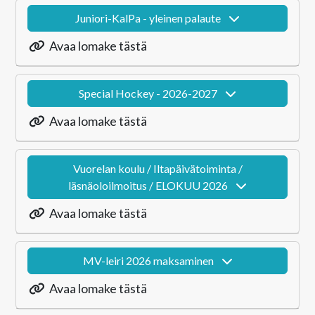
Juniori-KalPa - yleinen palaute
Avaa lomake tästä
Special Hockey - 2026-2027
Avaa lomake tästä
Vuorelan koulu / Iltapäivätoiminta /
läsnäoloilmoitus / ELOKUU 2026
Avaa lomake tästä
MV-leiri 2026 maksaminen
Avaa lomake tästä