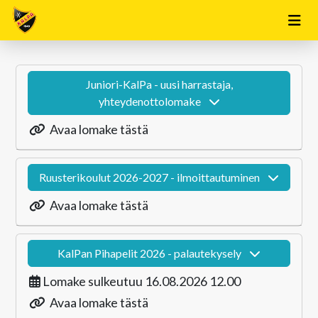
Juniori-KalPa - uusi harrastaja,
yhteydenottolomake
Avaa lomake tästä
Ruusterikoulut 2026-2027 - ilmoittautuminen
Avaa lomake tästä
KalPan Pihapelit 2026 - palautekysely
Lomake sulkeutuu 16.08.2026 12.00
Avaa lomake tästä