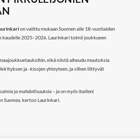
ÄN
urinkari
on valittu mukaan Suomen alle 18-vuotiaiden
kaudelle 2025–2026. Laurinkari toimii joukkueen
maajoukkuetaukoihin, eikä niistä aiheudu muutoksia
ityksen ja -kisojen yhteyteen, ja siihen liittyvät
kulmia ja mahdollisuuksia – ja on myös itselleni
an Suomea,
kertoo Laurinkari.