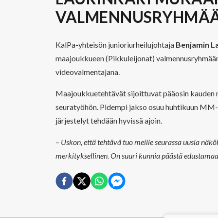
VALMENNUSRYHMÄ
KalPa-yhteisön junioriurheilujohtaja
Benjamin La
maajoukkueen (Pikkuleijonat) valmennusryhmään 
videovalmentajana.
Maajoukkuetehtävät sijoittuvat pääosin kauden 
seuratyöhön. Pidempi jakso osuu huhtikuun MM-leir
järjestelyt tehdään hyvissä ajoin.
–
Uskon, että tehtävä tuo meille seurassa uusia näkö
merkityksellinen. On suuri kunnia päästä edustama