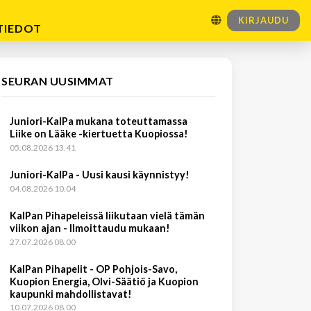
KIRJAUDU
TIEDOT
SEURAN UUSIMMAT
Juniori-KalPa mukana toteuttamassa
Liike on Lääke -kiertuetta Kuopiossa!
05.08.2026 13.41
Juniori-KalPa - Uusi kausi käynnistyy!
04.08.2026 10.04
KalPan Pihapeleissä liikutaan vielä tämän
viikon ajan - Ilmoittaudu mukaan!
27.07.2026 08.00
KalPan Pihapelit - OP Pohjois-Savo,
Kuopion Energia, Olvi-Säätiö ja Kuopion
kaupunki mahdollistavat!
10.07.2026 08.00