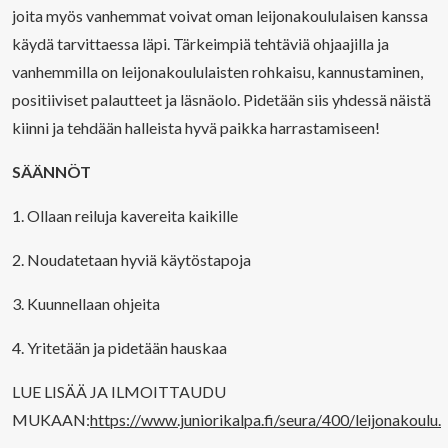
joita myös vanhemmat voivat oman leijonakoululaisen kanssa
käydä tarvittaessa läpi. Tärkeimpiä tehtäviä ohjaajilla ja
vanhemmilla on leijonakoululaisten rohkaisu, kannustaminen,
positiiviset palautteet ja läsnäolo. Pidetään siis yhdessä näistä
kiinni ja tehdään halleista hyvä paikka harrastamiseen!
SÄÄNNÖT
1. Ollaan reiluja kavereita kaikille
2. Noudatetaan hyviä käytöstapoja
3. Kuunnellaan ohjeita
4. Yritetään ja pidetään hauskaa
LUE LISÄÄ JA ILMOITTAUDU
MUKAAN:
https://www.juniorikalpa.fi/seura/400/leijonakoulu.