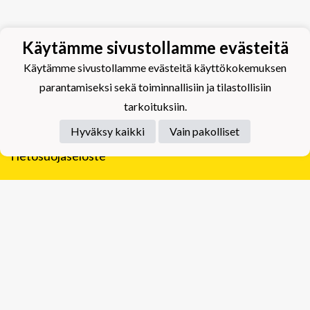
Käytämme sivustollamme evästeitä
Käytämme sivustollamme evästeitä käyttökokemuksen
parantamiseksi sekä toiminnallisiin ja tilastollisiin
tarkoituksiin.
Hyväksy kaikki
Vain pakolliset
Tietosuojaseloste
Tuplajäät Lippumäki - Rauhalahdentie 66, 70820
Kuopio
Tuplajäät Toivala - Tietäjäntie 2, 70900 Toivala
Powered by