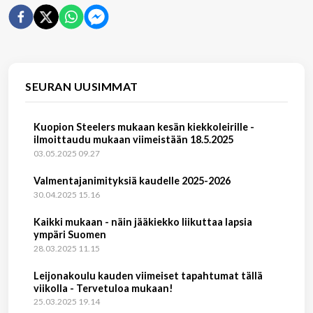
SEURAN UUSIMMAT
Kuopion Steelers mukaan kesän kiekkoleirille -
ilmoittaudu mukaan viimeistään 18.5.2025
03.05.2025 09.27
Valmentajanimityksiä kaudelle 2025-2026
30.04.2025 15.16
Kaikki mukaan - näin jääkiekko liikuttaa lapsia
ympäri Suomen
28.03.2025 11.15
Leijonakoulu kauden viimeiset tapahtumat tällä
viikolla - Tervetuloa mukaan!
25.03.2025 19.14