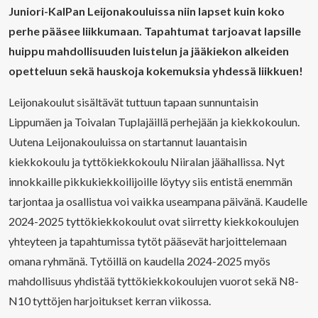
Juniori-KalPan Leijonakouluissa niin lapset kuin koko
perhe pääsee liikkumaan. Tapahtumat tarjoavat lapsille
huippu mahdollisuuden luistelun ja jääkiekon alkeiden
opetteluun sekä hauskoja kokemuksia yhdessä liikkuen!
Leijonakoulut sisältävät tuttuun tapaan sunnuntaisin
Lippumäen ja Toivalan Tuplajäillä perhejään ja kiekkokoulun.
Uutena Leijonakouluissa on startannut lauantaisin
kiekkokoulu ja tyttökiekkokoulu Niiralan jäähallissa. Nyt
innokkaille pikkukiekkoilijoille löytyy siis entistä enemmän
tarjontaa ja osallistua voi vaikka useampana päivänä. Kaudelle
2024-2025 tyttökiekkokoulut ovat siirretty kiekkokoulujen
yhteyteen ja tapahtumissa tytöt pääsevät harjoittelemaan
omana ryhmänä. Tytöillä on kaudella 2024-2025 myös
mahdollisuus yhdistää tyttökiekkokoulujen vuorot sekä N8-
N10 tyttöjen harjoitukset kerran viikossa.