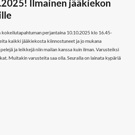
.2025! Ilmainen jääkiekon
lle
kon kokeilutapahtuman perjantaina 10.10.2025 klo 16.45-
eita kaikki jääkiekosta kiinnostuneet ja jo mukana
elejä ja leikkejä niin mailan kanssa kuin ilman. Varusteiksi
skat. Muitakin varusteita saa olla. Seuralla on lainata kypäriä