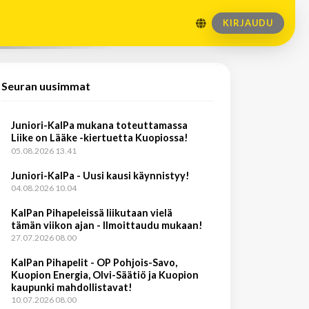
KIRJAUDU
Seuran uusimmat
Juniori-KalPa mukana toteuttamassa
Liike on Lääke -kiertuetta Kuopiossa!
05.08.2026 13.41
Juniori-KalPa - Uusi kausi käynnistyy!
04.08.2026 10.04
KalPan Pihapeleissä liikutaan vielä
tämän viikon ajan - Ilmoittaudu mukaan!
27.07.2026 08.00
KalPan Pihapelit - OP Pohjois-Savo,
Kuopion Energia, Olvi-Säätiö ja Kuopion
kaupunki mahdollistavat!
10.07.2026 08.00