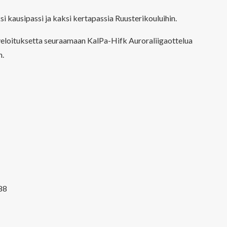
i kausipassi ja kaksi kertapassia Ruusterikouluihin.
veloituksetta seuraamaan KalPa-Hifk Auroraliigaottelua
n.
588