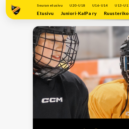
Seuran etusivu
U20-U18
U16-U14
U13-U1
Etusivu
Juniori-KalPa ry
Ruusteriko