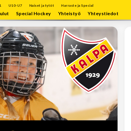
1
U10-U7
Naiset ja tytöt
Harraste ja Special
ulut
Special Hockey
Yhteistyö
Yhteystiedot