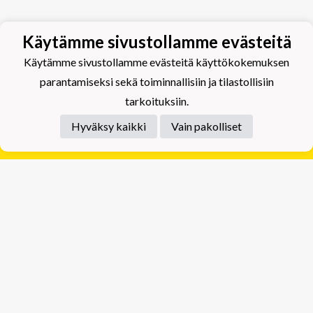
Käytämme sivustollamme evästeitä
Käytämme sivustollamme evästeitä käyttökokemuksen
parantamiseksi sekä toiminnallisiin ja tilastollisiin
tarkoituksiin.
Hyväksy kaikki
Vain pakolliset
Tietosuojaseloste
Tuplajäät Lippumäki - Rauhalahdentie 66, 70820
Kuopio
Tuplajäät Toivala - Tietäjäntie 2, 70900 Toivala
Powered by