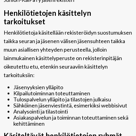
Henkilötietojen käsittelyn
tarkoitukset
Henkilötietoja käsitellään rekisteröidyn suostumuksen
taikka seuran ja jäsenen välisen jäsensuhteen taikka
muun asiallisen yhteyden perusteella, jolloin
lainmukainen käsittelyperuste on rekisterinpitäjän
oikeutettu etu, etenkin seuraaviin käsittelyn
tarkoituksiin:
Jäsenyyksien ylläpito
Kilpailutoiminnan toteuttaminen
Tulospalvelun ylläpito ja tilastojen julkaisu
Sähköinen jäsenviestintä, esimerkiksi webbisivut
Analysointi ja tilastointi
Asiakaspalvelun ja toiminnan toteuttaminen sekä
kehittäminen
Käsiteltävät henkilötietojen ryhmät,