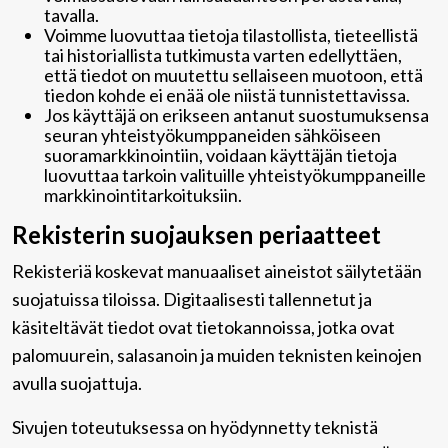
tavalla.
Voimme luovuttaa tietoja tilastollista, tieteellistä
tai historiallista tutkimusta varten edellyttäen,
että tiedot on muutettu sellaiseen muotoon, että
tiedon kohde ei enää ole niistä tunnistettavissa.
Jos käyttäjä on erikseen antanut suostumuksensa
seuran yhteistyökumppaneiden sähköiseen
suoramarkkinointiin, voidaan käyttäjän tietoja
luovuttaa tarkoin valituille yhteistyökumppaneille
markkinointitarkoituksiin.
Rekisterin suojauksen periaatteet
Rekisteriä koskevat manuaaliset aineistot säilytetään
suojatuissa tiloissa. Digitaalisesti tallennetut ja
käsiteltävät tiedot ovat tietokannoissa, jotka ovat
palomuurein, salasanoin ja muiden teknisten keinojen
avulla suojattuja.
Sivujen toteutuksessa on hyödynnetty teknistä