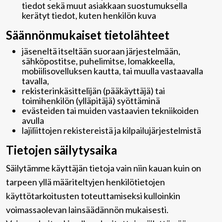
tiedot sekä muut asiakkaan suostumuksella
kerätyt tiedot, kuten henkilön kuva
Säännönmukaiset tietolähteet
jäseneltä itseltään suoraan järjestelmään,
sähköpostitse, puhelimitse, lomakkeella,
mobiilisovelluksen kautta, tai muulla vastaavalla
tavalla,
rekisterinkäsittelijän (pääkäyttäjä) tai
toimihenkilön (ylläpitäjä) syöttäminä
evästeiden tai muiden vastaavien tekniikoiden
avulla
lajiliittojen rekistereistä ja kilpailujärjestelmistä
Tietojen säilytysaika
Säilytämme käyttäjän tietoja vain niin kauan kuin on
tarpeen yllä määriteltyjen henkilötietojen
käyttötarkoitusten toteuttamiseksi kulloinkin
voimassaolevan lainsäädännön mukaisesti.