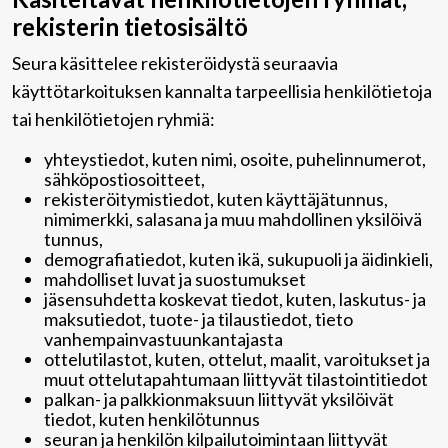
rekisterin tietosisältö
Seura käsittelee rekisteröidystä seuraavia
käyttötarkoituksen kannalta tarpeellisia henkilötietoja
tai henkilötietojen ryhmiä:
yhteystiedot, kuten nimi, osoite, puhelinnumerot,
sähköpostiosoitteet,
rekisteröitymistiedot, kuten käyttäjätunnus,
nimimerkki, salasana ja muu mahdollinen yksilöivä
tunnus,
demografiatiedot, kuten ikä, sukupuoli ja äidinkieli,
mahdolliset luvat ja suostumukset
jäsensuhdetta koskevat tiedot, kuten, laskutus- ja
maksutiedot, tuote- ja tilaustiedot, tieto
vanhempainvastuunkantajasta
ottelutilastot, kuten, ottelut, maalit, varoitukset ja
muut ottelutapahtumaan liittyvät tilastointitiedot
palkan- ja palkkionmaksuun liittyvät yksilöivät
tiedot, kuten henkilötunnus
seuran ja henkilön kilpailutoimintaan liittyvät