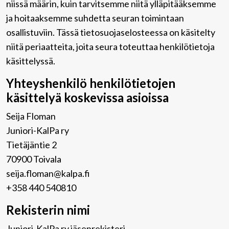
niissä määrin, kuin tarvitsemme niitä ylläpitääksemme
ja hoitaaksemme suhdetta seuran toimintaan
osallistuviin. Tässä tietosuojaselosteessa on käsitelty
niitä periaatteita, joita seura toteuttaa henkilötietoja
käsittelyssä.
Yhteyshenkilö henkilötietojen
käsittelyä koskevissa asioissa
Seija Floman
Juniori-KalPa ry
Tietäjäntie 2
70900 Toivala
seija.floman@kalpa.fi
+358 440 540810
Rekisterin nimi
Juniori-KalPa ry jäsenrekisteri