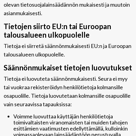
olevan tietosuojalainsäädännön mukaisesti ja muutoin
asianmukaisesti.
Tietojen siirto EU:n tai Euroopan
talousalueen ulkopuolelle
Tietoja ei siirretä säännönmukaisesti EU:n ja Euroopan
talousalueen ulkopuolelle.
Säännönmukaiset tietojen luovutukset
Tietoja ei luovuteta säännönmukaisesti. Seura ei myy
tai vuokraa rekisteröidyn henkilötietoja kolmansille
osapuolille. Tietoja luovutetaan kolmansille osapuolille
vain seuraavissa tapauksissa:
Voimme luovuttaa käyttäjän henkilötietoja
toimivaltaisten viranomaisten tai muiden tahojen
esittämien vaatimusten edellyttämällä, kulloinkin
voimassaolevaan lainsäädäntöön perustuvalla,