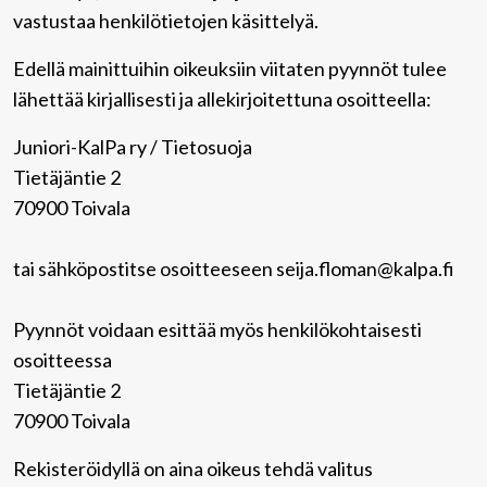
vastustaa henkilötietojen käsittelyä.
Edellä mainittuihin oikeuksiin viitaten pyynnöt tulee
lähettää kirjallisesti ja allekirjoitettuna osoitteella:
Juniori-KalPa ry / Tietosuoja
Tietäjäntie 2
70900 Toivala
tai sähköpostitse osoitteeseen seija.floman@kalpa.fi
Pyynnöt voidaan esittää myös henkilökohtaisesti
osoitteessa
Tietäjäntie 2
70900 Toivala
Rekisteröidyllä on aina oikeus tehdä valitus