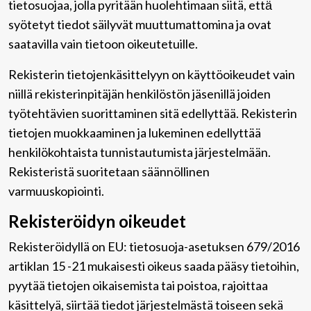
tietosuojaa, jolla pyritään huolehtimaan siitä, että̈
syötetyt tiedot säilyvät muuttumattomina ja ovat
saatavilla vain tietoon oikeutetuille.
Rekisterin tietojenkäsittelyyn on käyttöoikeudet vain
niillä rekisterinpitäjän henkilöstön jäsenillä joiden
työtehtävien suorittaminen sitä edellyttää. Rekisterin
tietojen muokkaaminen ja lukeminen edellyttää
henkilökohtaista tunnistautumista järjestelmään.
Rekisteristä suoritetaan säännöllinen
varmuuskopiointi.
Rekisteröidyn oikeudet
Rekisteröidyllä on EU: tietosuoja-asetuksen 679/2016
artiklan 15 -21 mukaisesti oikeus saada pääsy tietoihin,
pyytää tietojen oikaisemista tai poistoa, rajoittaa
käsittelyä, siirtää tiedot järjestelmästä toiseen sekä