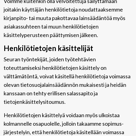
Voimme kuitenkin olla velvoitettuja säilyttämään
joitakin käyttäjän henkilötietoja noudattaaksemme
kirjanpito- tai muuta pakottavaa lainsäädäntöä myös
asiakassuhteen tai muun henkilötietojen
käsittelyperusteen päättymisen jälkeen.
Henkilötietojen käsittelijät
Seuran työntekijät, joiden työtehtävien
toteuttamiseksi henkilötietojen käsittely on
välttämätöntä, voivat käsitellä henkilötietoja voimassa
olevan tietosuojalainsäädännön mukaisesti ja heidän
kanssaan on tehty erillisen salassapito ja
tietojenkäsittelysitoumus.
Henkilötietojen käsittelyä voidaan myös ulkoistaa
kolmannelle osapuolelle, jolloin takaamme sopimus-
järjestelyin, että henkilötietoja käsitellään voimassa