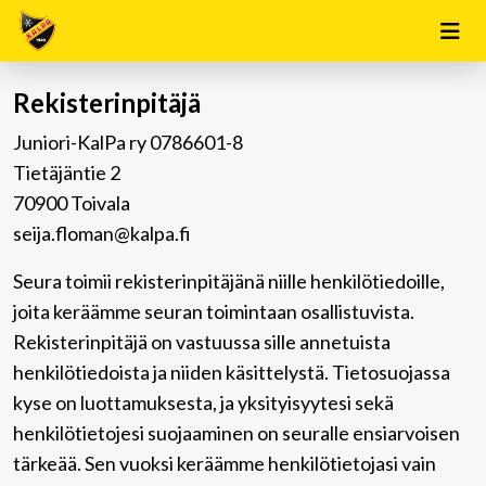
Rekisterinpitäjä
Juniori-KalPa ry 0786601-8
Tietäjäntie 2
70900 Toivala
seija.floman@kalpa.fi
Seura toimii rekisterinpitäjänä niille henkilötiedoille,
joita keräämme seuran toimintaan osallistuvista.
Rekisterinpitäjä on vastuussa sille annetuista
henkilötiedoista ja niiden käsittelystä. Tietosuojassa
kyse on luottamuksesta, ja yksityisyytesi sekä
henkilötietojesi suojaaminen on seuralle ensiarvoisen
tärkeää. Sen vuoksi keräämme henkilötietojasi vain