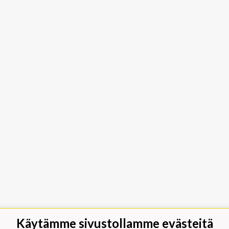
Käytämme sivustollamme evästeitä
jäät Lippumäki - Rauhalahdentie 66,