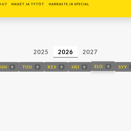
0-U7
NAISET JA TYTÖT
HARRASTE JA SPECIAL
T
2025
2026
2027
ELO
HUH
TOU
KES
HEI
SYY
0
0
0
0
0