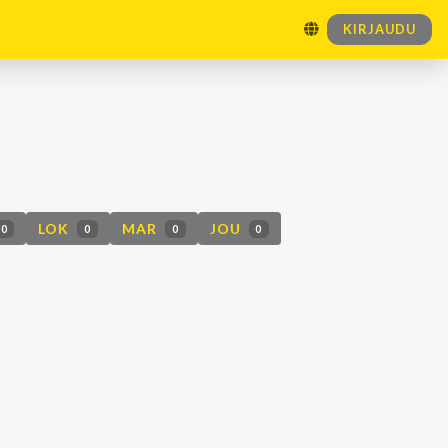
KIRJAUDU
LOK
MAR
JOU
0
0
0
0