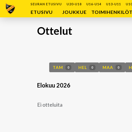
SEURAN ETUSIVU
U20-U18
U16-U14
U13-U11
U1
ETUSIVU
JOUKKUE
TOIMIHENKILÖ
Ottelut
TAM
HEL
MAA
0
0
0
Elokuu 2026
Ei otteluita