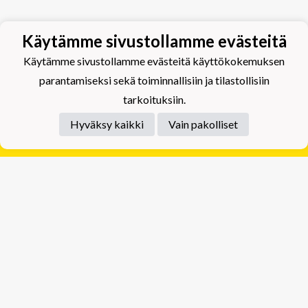
Käytämme sivustollamme evästeitä
Käytämme sivustollamme evästeitä käyttökokemuksen
parantamiseksi sekä toiminnallisiin ja tilastollisiin
tarkoituksiin.
Hyväksy kaikki
Vain pakolliset
Tietosuojaseloste
Tuplajäät Lippumäki - Rauhalahdentie 66, 70820
Kuopio
Tuplajäät Toivala - Tietäjäntie 2, 70900 Toivala
Powered by