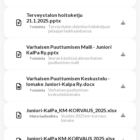
Terveystalon hoitoketju
21.1.2025.pptx
Terveystalon ohjeistus hoitoketjuun
Toiminta
pelaajan loukkaantuessa
Varhaisen Puuttumisen Malli - Juniori
KalPa Ry.pptx
Seuran käytössä olevavrhaisen
Toiminta
puuttumisen malli
Varhaisen Puuttumisen Keskustelu -
lomake Juniori-Kalpa Ry.docx
Varhaisen puuttumisen
Toiminta
keskustelulomake
Juniori-KalPa_KM-KORVAUS_2025.xlsx
Vuoden 2025 km-korvaus
Materiaalisalkku
lomake
Juniori-KalPa KM-KORVAUS 2025.xlsx