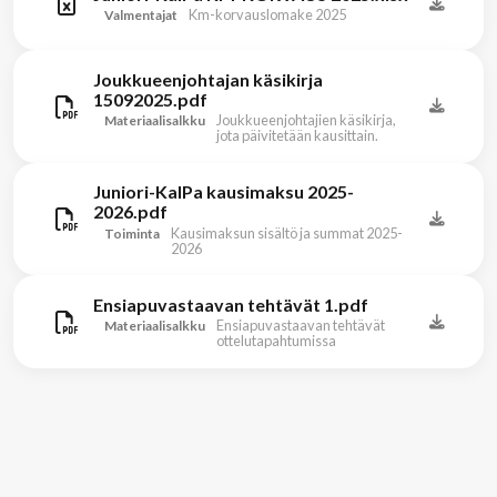
Km-korvauslomake 2025
Valmentajat
Joukkueenjohtajan käsikirja
15092025.pdf
Joukkueenjohtajien käsikirja,
Materiaalisalkku
jota päivitetään kausittain.
Juniori-KalPa kausimaksu 2025-
2026.pdf
Kausimaksun sisältö ja summat 2025-
Toiminta
2026
Ensiapuvastaavan tehtävät 1.pdf
Ensiapuvastaavan tehtävät
Materiaalisalkku
ottelutapahtumissa