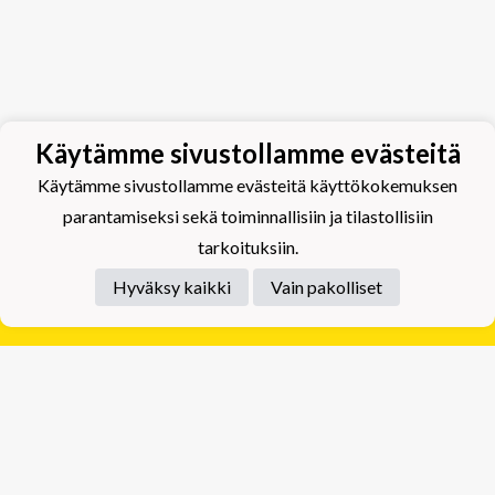
Käytämme sivustollamme evästeitä
Käytämme sivustollamme evästeitä käyttökokemuksen
parantamiseksi sekä toiminnallisiin ja tilastollisiin
tarkoituksiin.
Hyväksy kaikki
Vain pakolliset
Tietosuojaseloste
Tuplajäät Lippumäki - Rauhalahdentie 66, 70820
Kuopio
Tuplajäät Toivala - Tietäjäntie 2, 70900 Toivala