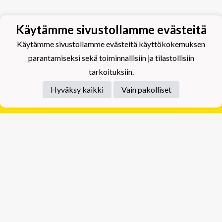
Käytämme sivustollamme evästeitä
Käytämme sivustollamme evästeitä käyttökokemuksen
parantamiseksi sekä toiminnallisiin ja tilastollisiin
tarkoituksiin.
Hyväksy kaikki
Vain pakolliset
Tietosuojaseloste
Tuplajäät Lippumäki - Rauhalahdentie 66, 70820
Kuopio
Tuplajäät Toivala - Tietäjäntie 2, 70900 Toivala
Powered by