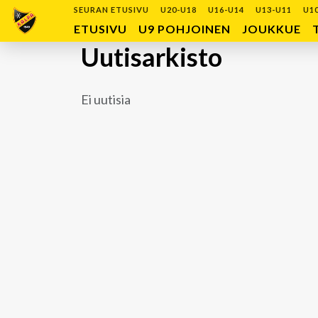
SEURAN ETUSIVU
U20-U18
U16-U14
U13-U11
U1
ETUSIVU
U9 POHJOINEN
JOUKKUE
Uutisarkisto
Ei uutisia