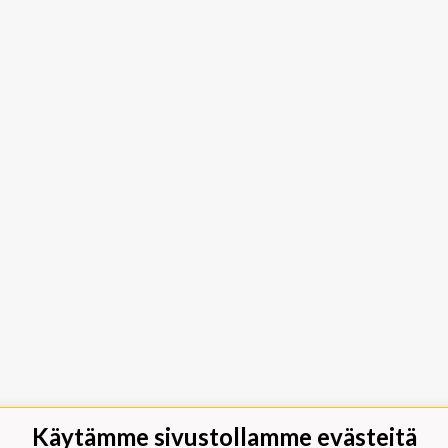
Käytämme sivustollamme evästeitä
jäät Lippumäki - Rauhalahdentie 66,