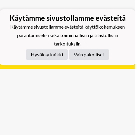
Käytämme sivustollamme evästeitä
Käytämme sivustollamme evästeitä käyttökokemuksen
parantamiseksi sekä toiminnallisiin ja tilastollisiin
tarkoituksiin.
Hyväksy kaikki
Vain pakolliset
Tietosuojaseloste
Tuplajäät Lippumäki - Rauhalahdentie 66, 70820
Kuopio
Tuplajäät Toivala - Tietäjäntie 2, 70900 Toivala
Powered by