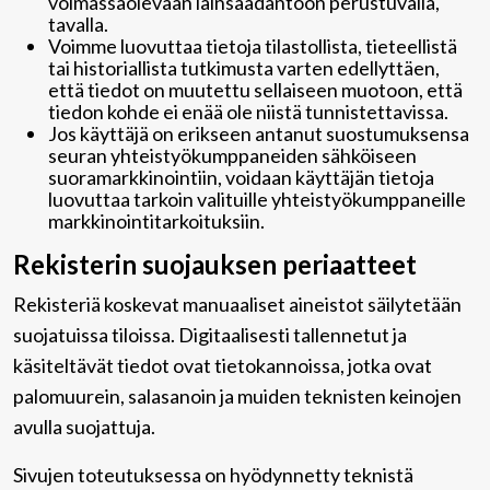
voimassaolevaan lainsäädäntöön perustuvalla,
tavalla.
Voimme luovuttaa tietoja tilastollista, tieteellistä
tai historiallista tutkimusta varten edellyttäen,
että tiedot on muutettu sellaiseen muotoon, että
tiedon kohde ei enää ole niistä tunnistettavissa.
Jos käyttäjä on erikseen antanut suostumuksensa
seuran yhteistyökumppaneiden sähköiseen
suoramarkkinointiin, voidaan käyttäjän tietoja
luovuttaa tarkoin valituille yhteistyökumppaneille
markkinointitarkoituksiin.
Rekisterin suojauksen periaatteet
Rekisteriä koskevat manuaaliset aineistot säilytetään
suojatuissa tiloissa. Digitaalisesti tallennetut ja
käsiteltävät tiedot ovat tietokannoissa, jotka ovat
palomuurein, salasanoin ja muiden teknisten keinojen
avulla suojattuja.
Sivujen toteutuksessa on hyödynnetty teknistä