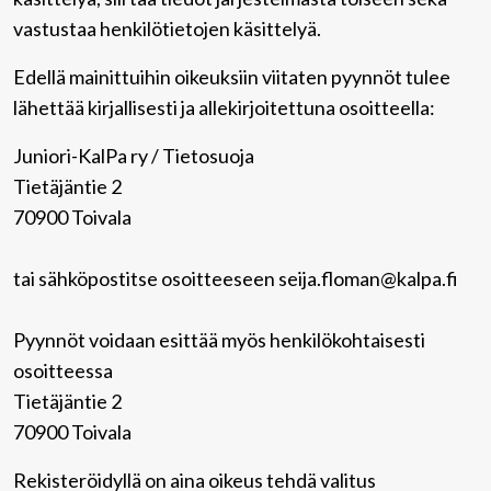
vastustaa henkilötietojen käsittelyä.
Edellä mainittuihin oikeuksiin viitaten pyynnöt tulee
lähettää kirjallisesti ja allekirjoitettuna osoitteella:
Juniori-KalPa ry / Tietosuoja
Tietäjäntie 2
70900 Toivala
tai sähköpostitse osoitteeseen seija.floman@kalpa.fi
Pyynnöt voidaan esittää myös henkilökohtaisesti
osoitteessa
Tietäjäntie 2
70900 Toivala
Rekisteröidyllä on aina oikeus tehdä valitus