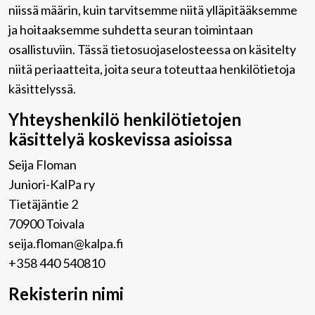
niissä määrin, kuin tarvitsemme niitä ylläpitääksemme
ja hoitaaksemme suhdetta seuran toimintaan
osallistuviin. Tässä tietosuojaselosteessa on käsitelty
niitä periaatteita, joita seura toteuttaa henkilötietoja
käsittelyssä.
Yhteyshenkilö henkilötietojen
käsittelyä koskevissa asioissa
Seija Floman
Juniori-KalPa ry
Tietäjäntie 2
70900 Toivala
seija.floman@kalpa.fi
+358 440 540810
Rekisterin nimi