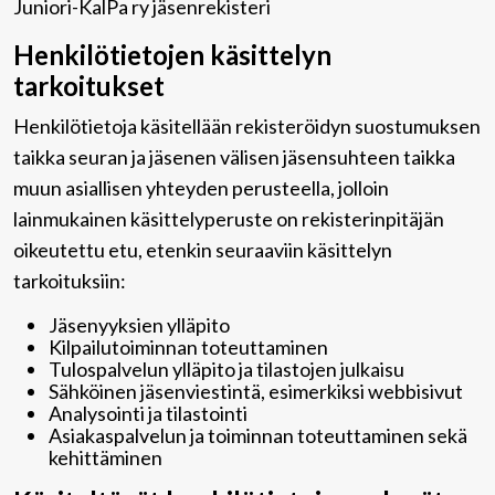
Juniori-KalPa ry jäsenrekisteri
Henkilötietojen käsittelyn
tarkoitukset
Henkilötietoja käsitellään rekisteröidyn suostumuksen
taikka seuran ja jäsenen välisen jäsensuhteen taikka
muun asiallisen yhteyden perusteella, jolloin
lainmukainen käsittelyperuste on rekisterinpitäjän
oikeutettu etu, etenkin seuraaviin käsittelyn
tarkoituksiin:
Jäsenyyksien ylläpito
Kilpailutoiminnan toteuttaminen
Tulospalvelun ylläpito ja tilastojen julkaisu
Sähköinen jäsenviestintä, esimerkiksi webbisivut
Analysointi ja tilastointi
Asiakaspalvelun ja toiminnan toteuttaminen sekä
kehittäminen