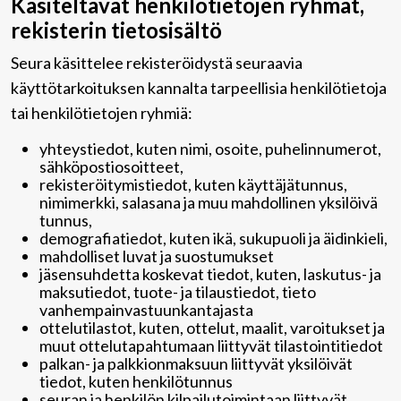
Käsiteltävät henkilötietojen ryhmät,
rekisterin tietosisältö
Seura käsittelee rekisteröidystä seuraavia
käyttötarkoituksen kannalta tarpeellisia henkilötietoja
tai henkilötietojen ryhmiä:
yhteystiedot, kuten nimi, osoite, puhelinnumerot,
sähköpostiosoitteet,
rekisteröitymistiedot, kuten käyttäjätunnus,
nimimerkki, salasana ja muu mahdollinen yksilöivä
tunnus,
demografiatiedot, kuten ikä, sukupuoli ja äidinkieli,
mahdolliset luvat ja suostumukset
jäsensuhdetta koskevat tiedot, kuten, laskutus- ja
maksutiedot, tuote- ja tilaustiedot, tieto
vanhempainvastuunkantajasta
ottelutilastot, kuten, ottelut, maalit, varoitukset ja
muut ottelutapahtumaan liittyvät tilastointitiedot
palkan- ja palkkionmaksuun liittyvät yksilöivät
tiedot, kuten henkilötunnus
seuran ja henkilön kilpailutoimintaan liittyvät