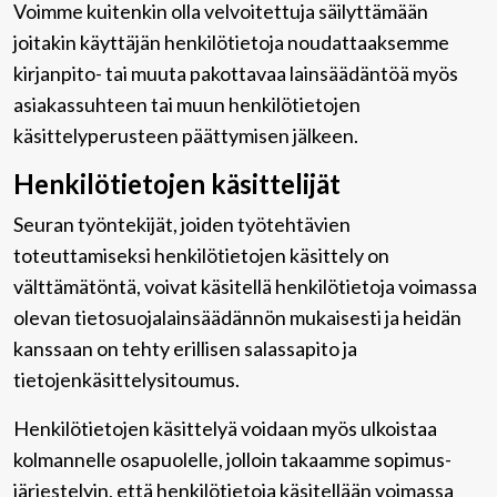
Voimme kuitenkin olla velvoitettuja säilyttämään
joitakin käyttäjän henkilötietoja noudattaaksemme
kirjanpito- tai muuta pakottavaa lainsäädäntöä myös
asiakassuhteen tai muun henkilötietojen
käsittelyperusteen päättymisen jälkeen.
Henkilötietojen käsittelijät
Seuran työntekijät, joiden työtehtävien
toteuttamiseksi henkilötietojen käsittely on
välttämätöntä, voivat käsitellä henkilötietoja voimassa
olevan tietosuojalainsäädännön mukaisesti ja heidän
kanssaan on tehty erillisen salassapito ja
tietojenkäsittelysitoumus.
Henkilötietojen käsittelyä voidaan myös ulkoistaa
kolmannelle osapuolelle, jolloin takaamme sopimus-
järjestelyin, että henkilötietoja käsitellään voimassa