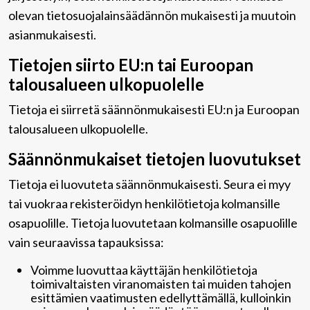
olevan tietosuojalainsäädännön mukaisesti ja muutoin
asianmukaisesti.
Tietojen siirto EU:n tai Euroopan
talousalueen ulkopuolelle
Tietoja ei siirretä säännönmukaisesti EU:n ja Euroopan
talousalueen ulkopuolelle.
Säännönmukaiset tietojen luovutukset
Tietoja ei luovuteta säännönmukaisesti. Seura ei myy
tai vuokraa rekisteröidyn henkilötietoja kolmansille
osapuolille. Tietoja luovutetaan kolmansille osapuolille
vain seuraavissa tapauksissa:
Voimme luovuttaa käyttäjän henkilötietoja
toimivaltaisten viranomaisten tai muiden tahojen
esittämien vaatimusten edellyttämällä, kulloinkin