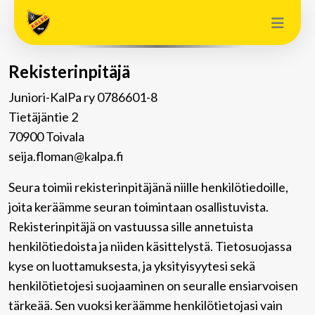
Rekisterinpitäjä
Juniori-KalPa ry 0786601-8
Tietäjäntie 2
70900 Toivala
seija.floman@kalpa.fi
Seura toimii rekisterinpitäjänä niille henkilötiedoille,
joita keräämme seuran toimintaan osallistuvista.
Rekisterinpitäjä on vastuussa sille annetuista
henkilötiedoista ja niiden käsittelystä. Tietosuojassa
kyse on luottamuksesta, ja yksityisyytesi sekä
henkilötietojesi suojaaminen on seuralle ensiarvoisen
tärkeää. Sen vuoksi keräämme henkilötietojasi vain