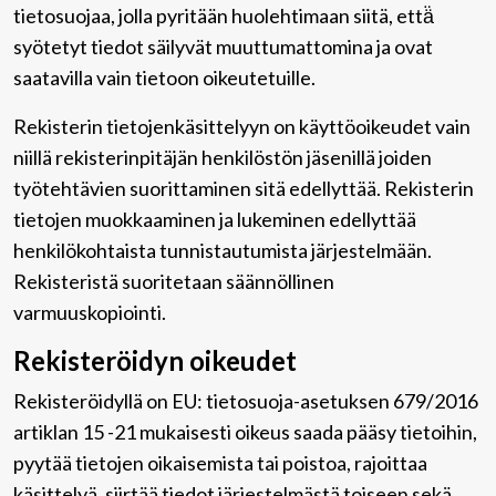
tietosuojaa, jolla pyritään huolehtimaan siitä, että̈
syötetyt tiedot säilyvät muuttumattomina ja ovat
saatavilla vain tietoon oikeutetuille.
Rekisterin tietojenkäsittelyyn on käyttöoikeudet vain
niillä rekisterinpitäjän henkilöstön jäsenillä joiden
työtehtävien suorittaminen sitä edellyttää. Rekisterin
tietojen muokkaaminen ja lukeminen edellyttää
henkilökohtaista tunnistautumista järjestelmään.
Rekisteristä suoritetaan säännöllinen
varmuuskopiointi.
Rekisteröidyn oikeudet
Rekisteröidyllä on EU: tietosuoja-asetuksen 679/2016
artiklan 15 -21 mukaisesti oikeus saada pääsy tietoihin,
pyytää tietojen oikaisemista tai poistoa, rajoittaa
käsittelyä, siirtää tiedot järjestelmästä toiseen sekä