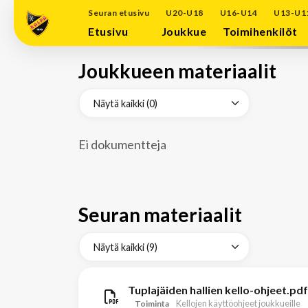
Seuran etusivu
U20-U18
U16-U14
U13-U1
Etusivu
Joukkue
Toimihenkilöt
Joukkueen materiaalit
Ei dokumentteja
Seuran materiaalit
Tuplajäiden hallien kello-ohjeet.pdf
Kellojen käyttöohjeet joukkueille
Toiminta