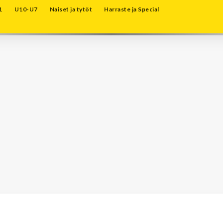
1
U10-U7
Naiset ja tytöt
Harraste ja Special