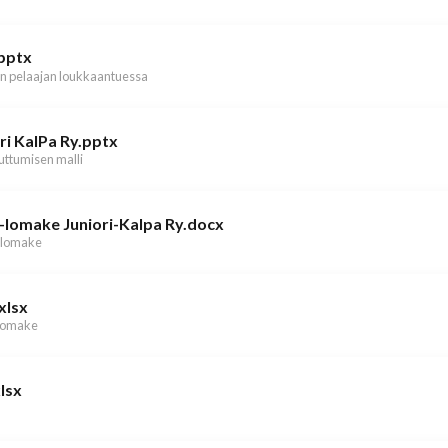
.pptx
un pelaajan loukkaantuessa
ri KalPa Ry.pptx
uttumisen malli
-lomake Juniori-Kalpa Ry.docx
ulomake
xlsx
lomake
lsx