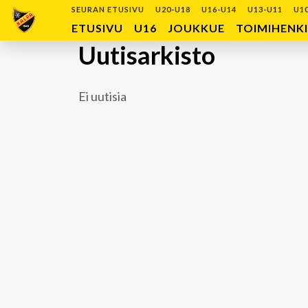
SEURAN ETUSIVU
U20-U18
U16-U14
U13-U11
U1
ETUSIVU
U16
JOUKKUE
TOIMIHENK
Uutisarkisto
Ei uutisia