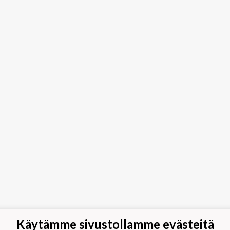
Käytämme sivustollamme evästeitä
jäät Lippumäki - Rauhalahdentie 66,