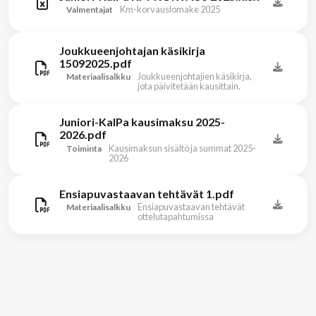
Km-korvauslomake 2025
Valmentajat
Joukkueenjohtajan käsikirja
15092025.pdf
Joukkueenjohtajien käsikirja,
Materiaalisalkku
jota päivitetään kausittain.
Juniori-KalPa kausimaksu 2025-
2026.pdf
Kausimaksun sisältö ja summat 2025-
Toiminta
2026
Ensiapuvastaavan tehtävät 1.pdf
Ensiapuvastaavan tehtävät
Materiaalisalkku
ottelutapahtumissa