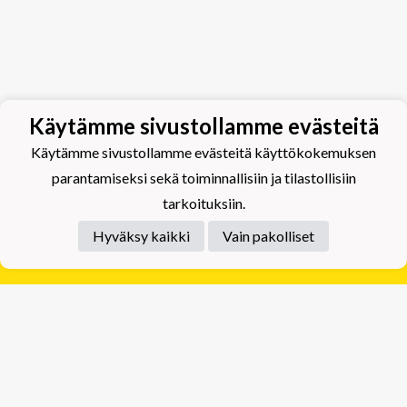
Käytämme sivustollamme evästeitä
Käytämme sivustollamme evästeitä käyttökokemuksen
parantamiseksi sekä toiminnallisiin ja tilastollisiin
tarkoituksiin.
Hyväksy kaikki
Vain pakolliset
Tietosuojaseloste
Tuplajäät Lippumäki - Rauhalahdentie 66, 70820
Kuopio
Tuplajäät Toivala - Tietäjäntie 2, 70900 Toivala