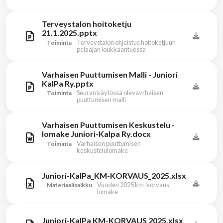
Terveystalon hoitoketju
21.1.2025.pptx
Terveystalon ohjeistus hoitoketjuun
Toiminta
pelaajan loukkaantuessa
Varhaisen Puuttumisen Malli - Juniori
KalPa Ry.pptx
Seuran käytössä olevavrhaisen
Toiminta
puuttumisen malli
Varhaisen Puuttumisen Keskustelu -
lomake Juniori-Kalpa Ry.docx
Varhaisen puuttumisen
Toiminta
keskustelulomake
Juniori-KalPa_KM-KORVAUS_2025.xlsx
Vuoden 2025 km-korvaus
Materiaalisalkku
lomake
Juniori-KalPa KM-KORVAUS 2025.xlsx