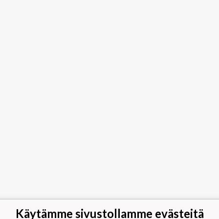
Käytämme sivustollamme evästeitä
jäät Lippumäki - Rauhalahdentie 66,