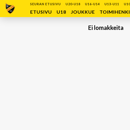
SEURAN ETUSIVU
U20-U18
U16-U14
U13-U11
U1
ETUSIVU
U18
JOUKKUE
TOIMIHENK
Ei lomakkeita