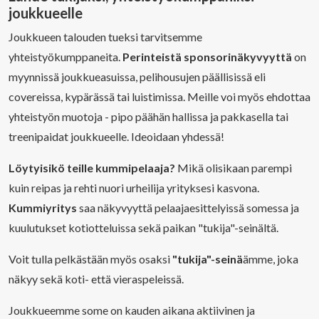
joukkueelle
Joukkueen talouden tueksi tarvitsemme
yhteistyökumppaneita.
Perinteistä sponsorinäkyvyyttä
on
myynnissä joukkueasuissa, pelihousujen päällisissä eli
covereissa, kypärässä tai luistimissa. Meille voi myös ehdottaa
yhteistyön muotoja - pipo päähän hallissa ja pakkasella tai
treenipaidat joukkueelle. Ideoidaan yhdessä!
Löytyisikö teille kummipelaaja?
Mikä olisikaan parempi
kuin reipas ja rehti nuori urheilija yrityksesi kasvona.
Kummiyritys
saa näkyvyyttä pelaajaesittelyissä somessa ja
kuulutukset kotiotteluissa sekä paikan "tukija"-seinältä.
Voit tulla pelkästään myös osaksi
"tukija"-seinä
ämme, joka
näkyy sekä koti- että vieraspeleissä.
Joukkueemme some on kauden aikana aktiivinen ja