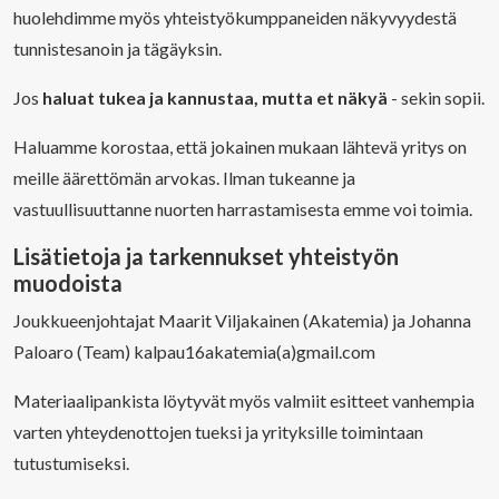
huolehdimme myös yhteistyökumppaneiden näkyvyydestä
tunnistesanoin ja tägäyksin.
Jos
haluat tukea ja kannustaa, mutta et näkyä
- sekin sopii.
Haluamme korostaa, että jokainen mukaan lähtevä yritys on
meille äärettömän arvokas. Ilman tukeanne ja
vastuullisuuttanne nuorten harrastamisesta emme voi toimia.
Lisätietoja ja tarkennukset yhteistyön
muodoista
Joukkueenjohtajat Maarit Viljakainen (Akatemia) ja Johanna
Paloaro (Team) kalpau16akatemia(a)gmail.com
Materiaalipankista löytyvät myös valmiit esitteet vanhempia
varten yhteydenottojen tueksi ja yrityksille toimintaan
tutustumiseksi.