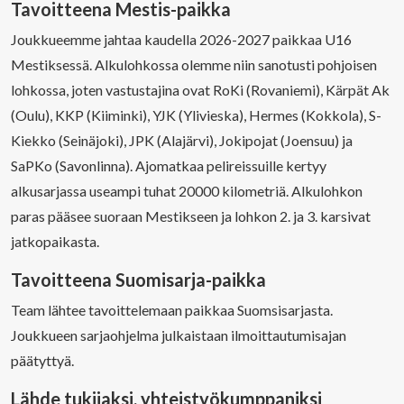
Tavoitteena Mestis-paikka
Joukkueemme jahtaa kaudella 2026-2027 paikkaa U16
Mestiksessä. Alkulohkossa olemme niin sanotusti pohjoisen
lohkossa, joten vastustajina ovat RoKi (Rovaniemi), Kärpät Ak
(Oulu), KKP (Kiiminki), YJK (Ylivieska), Hermes (Kokkola), S-
Kiekko (Seinäjoki), JPK (Alajärvi), Jokipojat (Joensuu) ja
SaPKo (Savonlinna). Ajomatkaa pelireissuille kertyy
alkusarjassa useampi tuhat 20000 kilometriä. Alkulohkon
paras pääsee suoraan Mestikseen ja lohkon 2. ja 3. karsivat
jatkopaikasta.
Tavoitteena Suomisarja-paikka
Team lähtee tavoittelemaan paikkaa Suomsisarjasta.
Joukkueen sarjaohjelma julkaistaan ilmoittautumisajan
päätyttyä.
Lähde tukijaksi, yhteistyökumppaniksi