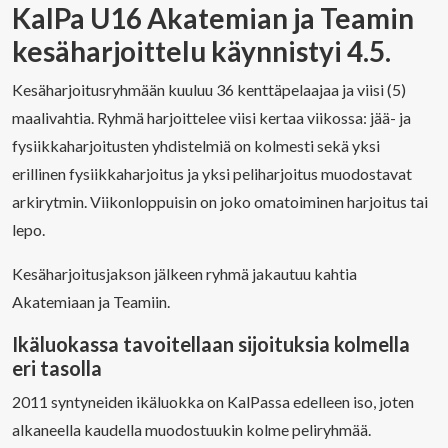
KalPa U16 Akatemian ja Teamin
kesäharjoittelu käynnistyi 4.5.
Kesäharjoitusryhmään kuuluu 36 kenttäpelaajaa ja viisi (5)
maalivahtia. Ryhmä harjoittelee viisi kertaa viikossa: jää- ja
fysiikkaharjoitusten yhdistelmiä on kolmesti sekä yksi
erillinen fysiikkaharjoitus ja yksi peliharjoitus muodostavat
arkirytmin. Viikonloppuisin on joko omatoiminen harjoitus tai
lepo.
Kesäharjoitusjakson jälkeen ryhmä jakautuu kahtia
Akatemiaan ja Teamiin.
Ikäluokassa tavoitellaan sijoituksia kolmella
eri tasolla
2011 syntyneiden ikäluokka on KalPassa edelleen iso, joten
alkaneella kaudella muodostuukin kolme peliryhmää.