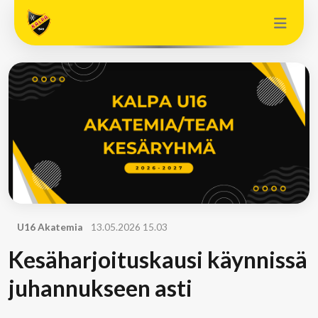
U16 Akatemia
13.05.2026 15.03
Kesäharjoituskausi käynnissä
juhannukseen asti