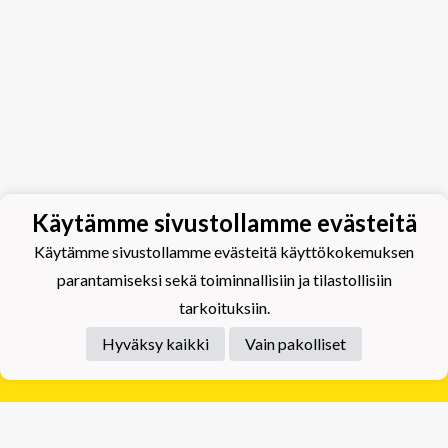
Käytämme sivustollamme evästeitä
Käytämme sivustollamme evästeitä käyttökokemuksen
parantamiseksi sekä toiminnallisiin ja tilastollisiin
tarkoituksiin.
Hyväksy kaikki
Vain pakolliset
Tietosuojaseloste
Tuplajäät Lippumäki - Rauhalahdentie 66, 70820
Kuopio