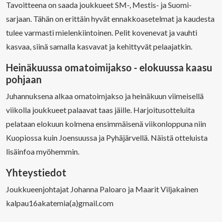
Tavoitteena on saada joukkueet SM-, Mestis- ja Suomi-
sarjaan. Tähän on erittäin hyvät ennakkoasetelmat ja kaudesta
tulee varmasti mielenkiintoinen. Pelit kovenevat ja vauhti
kasvaa, siinä samalla kasvavat ja kehittyvät pelaajatkin.
Heinäkuussa omatoimijakso - elokuussa kaasu
pohjaan
Juhannuksena alkaa omatoimjakso ja heinäkuun viimeisellä
viikolla joukkueet palaavat taas jäille. Harjoitusotteluita
pelataan elokuun kolmena ensimmäisenä viikonloppuna niin
Kuopiossa kuin Joensuussa ja Pyhäjärvellä. Näistä otteluista
lisäinfoa myöhemmin.
Yhteystiedot
Joukkueenjohtajat Johanna Paloaro ja Maarit Viljakainen
kalpau16akatemia(a)gmail.com