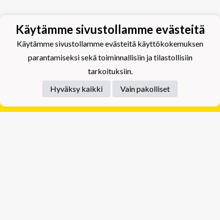
Käytämme sivustollamme evästeitä
Käytämme sivustollamme evästeitä käyttökokemuksen
parantamiseksi sekä toiminnallisiin ja tilastollisiin
tarkoituksiin.
Hyväksy kaikki
Vain pakolliset
Tietosuojaseloste
Tuplajäät Lippumäki - Rauhalahdentie 66, 70820
Kuopio
Tuplajäät Toivala - Tietäjäntie 2, 70900 Toivala
Powered by