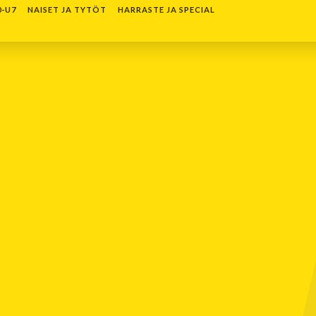
0-U7
NAISET JA TYTÖT
HARRASTE JA SPECIAL
T
TAPAHTUMAKALENTERI
Elokuu 2026
Ma
Ti
Ke
To
Pe
La
Su
27
28
29
30
31
1
2
3
4
5
6
7
8
9
10
11
12
13
14
15
16