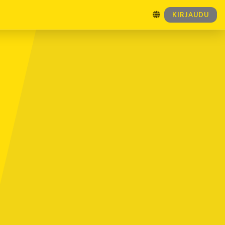
KIRJAUDU
TULEVAT TAPAHTUMAT
Ei tulevia tapahtumia