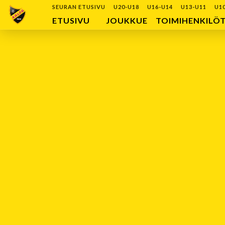
SEURAN ETUSIVU
U20-U18
U16-U14
U13-U11
U1
ETUSIVU
JOUKKUE
TOIMIHENKILÖ
VIIMEISIMMÄT OTTELUT
Ei otteluita
OTTELULISTA