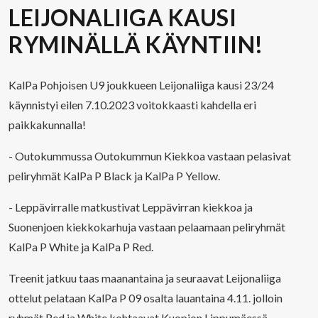
LEIJONALIIGA KAUSI
RYMINÄLLÄ KÄYNTIIN!
KalPa Pohjoisen U9 joukkueen Leijonaliiga kausi 23/24
käynnistyi eilen 7.10.2023 voitokkaasti kahdella eri
paikkakunnalla!
- Outokummussa Outokummun Kiekkoa vastaan pelasivat
peliryhmät KalPa P Black ja KalPa P Yellow.
- Leppävirralle matkustivat Leppävirran kiekkoa ja
Suonenjoen kiekkokarhuja vastaan pelaamaan peliryhmät
KalPa P White ja KalPa P Red.
Treenit jatkuu taas maanantaina ja seuraavat Leijonaliiga
ottelut pelataan KalPa P 09 osalta lauantaina 4.11. jolloin
ryhmät Red ja White kohtaavat Kuopion Lippumäessä