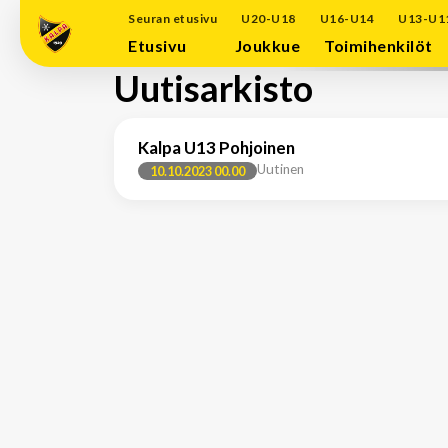
Seuran etusivu
U20-U18
U16-U14
U13-U1
Etusivu
Joukkue
Toimihenkilöt
Uutisarkisto
Kalpa U13 Pohjoinen
Uutinen
10.10.2023 00.00