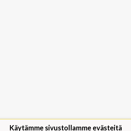
Käytämme sivustollamme evästeitä
jäät Lippumäki - Rauhalahdentie 66,