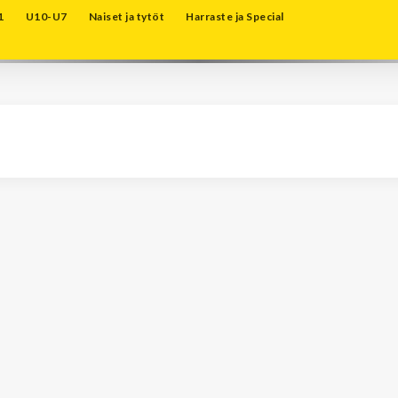
1
U10-U7
Naiset ja tytöt
Harraste ja Special