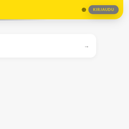
KIRJAUDU
→