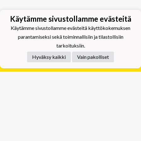
Käytämme sivustollamme evästeitä
Käytämme sivustollamme evästeitä käyttökokemuksen
parantamiseksi sekä toiminnallisiin ja tilastollisiin
tarkoituksiin.
Hyväksy kaikki
Vain pakolliset
Tietosuojaseloste
Tuplajäät Lippumäki - Rauhalahdentie 66, 70820
Kuopio
Tuplajäät Toivala - Tietäjäntie 2, 70900 Toivala
Powered by