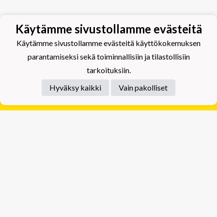
Käytämme sivustollamme evästeitä
Käytämme sivustollamme evästeitä käyttökokemuksen
parantamiseksi sekä toiminnallisiin ja tilastollisiin
tarkoituksiin.
Hyväksy kaikki
Vain pakolliset
Tietosuojaseloste
Tuplajäät Lippumäki - Rauhalahdentie 66, 70820
Kuopio
Tuplajäät Toivala - Tietäjäntie 2, 70900 Toivala
Powered by