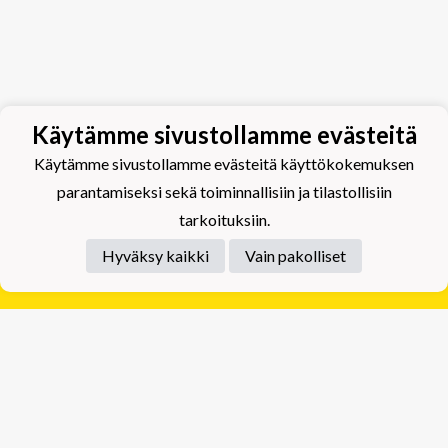
Käytämme sivustollamme evästeitä
Käytämme sivustollamme evästeitä käyttökokemuksen
parantamiseksi sekä toiminnallisiin ja tilastollisiin
tarkoituksiin.
Hyväksy kaikki
Vain pakolliset
Tietosuojaseloste
Tuplajäät Lippumäki - Rauhalahdentie 66, 70820
Kuopio
Tuplajäät Toivala - Tietäjäntie 2, 70900 Toivala