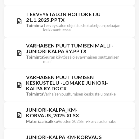
TERVEYSTALON HOITOKETJU
21.1.2025.PPTX
Toiminta
Terveystalon ohjeistus hoitoketjuun pelaajan
loukkaantuessa
VARHAISEN PUUTTUMISEN MALLI -
JUNIORI KALPA RY.PPTX
Toiminta
Seuran käytössä olevavrhaisen puuttumisen
malli
VARHAISEN PUUTTUMISEN
KESKUSTELU -LOMAKE JUNIORI-
KALPA RY.DOCX
Toiminta
Varhaisen puuttumisen keskustelulomake
JUNIORI-KALPA_KM-
KORVAUS_2025.XLSX
Materiaalisalkku
Vuoden 2025 km-korvaus lomake
JUNIORI-KALPA KM-KORVAUS