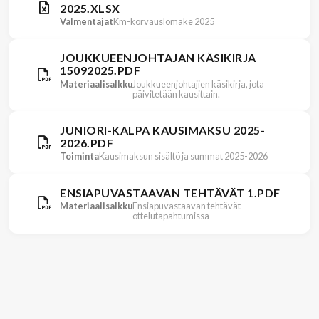
2025.XLSX
Valmentajat
Km-korvauslomake 2025
JOUKKUEENJOHTAJAN KÄSIKIRJA
15092025.PDF
Materiaalisalkku
Joukkueenjohtajien käsikirja, jota
päivitetään kausittain.
JUNIORI-KALPA KAUSIMAKSU 2025-
2026.PDF
Toiminta
Kausimaksun sisältö ja summat 2025-2026
ENSIAPUVASTAAVAN TEHTÄVÄT 1.PDF
Materiaalisalkku
Ensiapuvastaavan tehtävät
ottelutapahtumissa