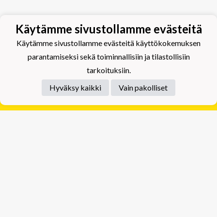
Käytämme sivustollamme evästeitä
Käytämme sivustollamme evästeitä käyttökokemuksen
parantamiseksi sekä toiminnallisiin ja tilastollisiin
tarkoituksiin.
Hyväksy kaikki
Vain pakolliset
Tietosuojaseloste
Tuplajäät Lippumäki - Rauhalahdentie 66, 70820
Kuopio
Tuplajäät Toivala - Tietäjäntie 2, 70900 Toivala
Powered by