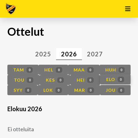
Ottelut
2025
2026
2027
TAM
HEL
MAA
HUH
0
0
0
0
ELO
TOU
KES
HEI
0
0
0
0
SYY
LOK
MAR
JOU
0
0
0
0
Elokuu 2026
Ei otteluita