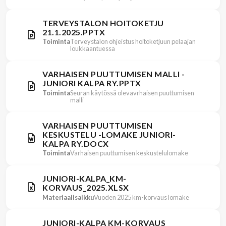
TERVEYSTALON HOITOKETJU
21.1.2025.PPTX
Toiminta
Terveystalon ohjeistus hoitoketjuun pelaajan
loukkaantuessa
VARHAISEN PUUTTUMISEN MALLI -
JUNIORI KALPA RY.PPTX
Toiminta
Seuran käytössä olevavrhaisen puuttumisen
malli
VARHAISEN PUUTTUMISEN
KESKUSTELU -LOMAKE JUNIORI-
KALPA RY.DOCX
Toiminta
Varhaisen puuttumisen keskustelulomake
JUNIORI-KALPA_KM-
KORVAUS_2025.XLSX
Materiaalisalkku
Vuoden 2025 km-korvaus lomake
JUNIORI-KALPA KM-KORVAUS