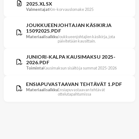
2025.XLSX
Valmentajat
Km-korvauslomake 2025
JOUKKUEENJOHTAJAN KÄSIKIRJA
15092025.PDF
Materiaalisalkku
Joukkueenjohtajien käsikirja, jota
päivitetään kausittain.
JUNIORI-KALPA KAUSIMAKSU 2025-
2026.PDF
Toiminta
Kausimaksun sisältö ja summat 2025-2026
ENSIAPUVASTAAVAN TEHTÄVÄT 1.PDF
Materiaalisalkku
Ensiapuvastaavan tehtävät
ottelutapahtumissa