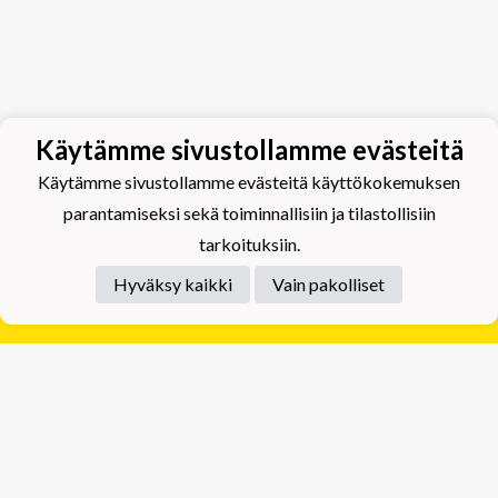
Käytämme sivustollamme evästeitä
Käytämme sivustollamme evästeitä käyttökokemuksen
parantamiseksi sekä toiminnallisiin ja tilastollisiin
tarkoituksiin.
Hyväksy kaikki
Vain pakolliset
Tietosuojaseloste
Tuplajäät Lippumäki - Rauhalahdentie 66, 70820
Kuopio
Tuplajäät Toivala - Tietäjäntie 2, 70900 Toivala