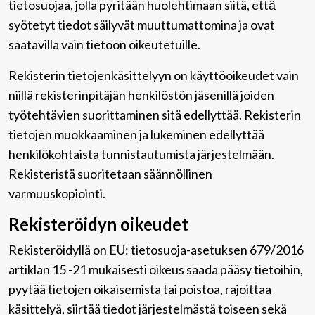
tietosuojaa, jolla pyritään huolehtimaan siitä, että̈
syötetyt tiedot säilyvät muuttumattomina ja ovat
saatavilla vain tietoon oikeutetuille.
Rekisterin tietojenkäsittelyyn on käyttöoikeudet vain
niillä rekisterinpitäjän henkilöstön jäsenillä joiden
työtehtävien suorittaminen sitä edellyttää. Rekisterin
tietojen muokkaaminen ja lukeminen edellyttää
henkilökohtaista tunnistautumista järjestelmään.
Rekisteristä suoritetaan säännöllinen
varmuuskopiointi.
Rekisteröidyn oikeudet
Rekisteröidyllä on EU: tietosuoja-asetuksen 679/2016
artiklan 15 -21 mukaisesti oikeus saada pääsy tietoihin,
pyytää tietojen oikaisemista tai poistoa, rajoittaa
käsittelyä, siirtää tiedot järjestelmästä toiseen sekä