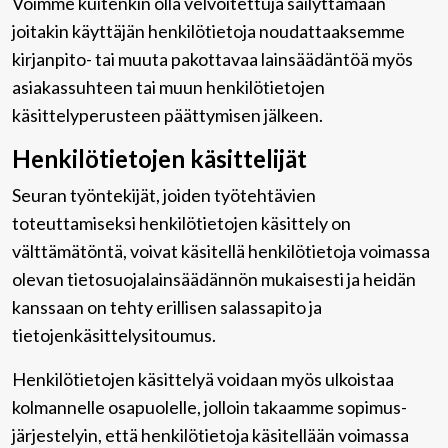
Voimme kuitenkin olla velvoitettuja säilyttämään
joitakin käyttäjän henkilötietoja noudattaaksemme
kirjanpito- tai muuta pakottavaa lainsäädäntöä myös
asiakassuhteen tai muun henkilötietojen
käsittelyperusteen päättymisen jälkeen.
Henkilötietojen käsittelijät
Seuran työntekijät, joiden työtehtävien
toteuttamiseksi henkilötietojen käsittely on
välttämätöntä, voivat käsitellä henkilötietoja voimassa
olevan tietosuojalainsäädännön mukaisesti ja heidän
kanssaan on tehty erillisen salassapito ja
tietojenkäsittelysitoumus.
Henkilötietojen käsittelyä voidaan myös ulkoistaa
kolmannelle osapuolelle, jolloin takaamme sopimus-
järjestelyin, että henkilötietoja käsitellään voimassa