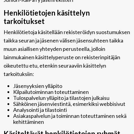
Henkilötietojen käsittelyn
tarkoitukset
Henkilötietoja käsitellään rekisteröidyn suostumuksen
taikka seuran ja jäsenen välisen jäsensuhteen taikka
muun asiallisen yhteyden perusteella, jolloin
lainmukainen käsittelyperuste on rekisterinpitäjän
oikeutettu etu, etenkin seuraaviin käsittelyn
tarkoituksiin:
Jäsenyyksien ylläpito
Kilpailutoiminnan toteuttaminen
Tulospalvelun ylläpito ja tilastojen julkaisu
Sähköinen jäsenviestintä, esimerkiksi webbisivut
Analysointi ja tilastointi
Asiakaspalvelun ja toiminnan toteuttaminen sekä
kehittäminen
Käsiteltävät henkilötietojen ryhmät,