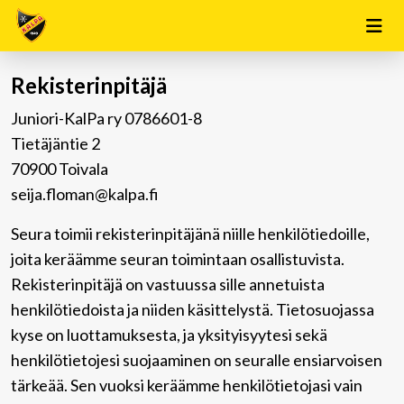
Rekisterinpitäjä
Juniori-KalPa ry 0786601-8
Tietäjäntie 2
70900 Toivala
seija.floman@kalpa.fi
Seura toimii rekisterinpitäjänä niille henkilötiedoille,
joita keräämme seuran toimintaan osallistuvista.
Rekisterinpitäjä on vastuussa sille annetuista
henkilötiedoista ja niiden käsittelystä. Tietosuojassa
kyse on luottamuksesta, ja yksityisyytesi sekä
henkilötietojesi suojaaminen on seuralle ensiarvoisen
tärkeää. Sen vuoksi keräämme henkilötietojasi vain