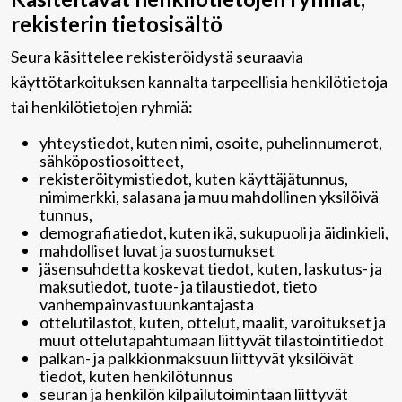
rekisterin tietosisältö
Seura käsittelee rekisteröidystä seuraavia
käyttötarkoituksen kannalta tarpeellisia henkilötietoja
tai henkilötietojen ryhmiä:
yhteystiedot, kuten nimi, osoite, puhelinnumerot,
sähköpostiosoitteet,
rekisteröitymistiedot, kuten käyttäjätunnus,
nimimerkki, salasana ja muu mahdollinen yksilöivä
tunnus,
demografiatiedot, kuten ikä, sukupuoli ja äidinkieli,
mahdolliset luvat ja suostumukset
jäsensuhdetta koskevat tiedot, kuten, laskutus- ja
maksutiedot, tuote- ja tilaustiedot, tieto
vanhempainvastuunkantajasta
ottelutilastot, kuten, ottelut, maalit, varoitukset ja
muut ottelutapahtumaan liittyvät tilastointitiedot
palkan- ja palkkionmaksuun liittyvät yksilöivät
tiedot, kuten henkilötunnus
seuran ja henkilön kilpailutoimintaan liittyvät