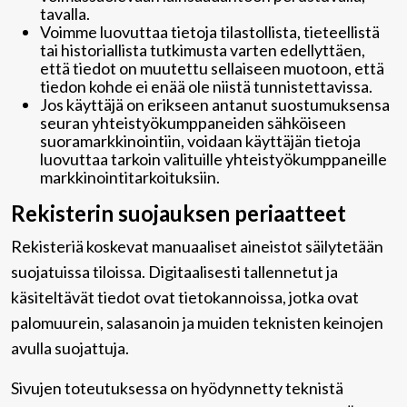
tavalla.
Voimme luovuttaa tietoja tilastollista, tieteellistä
tai historiallista tutkimusta varten edellyttäen,
että tiedot on muutettu sellaiseen muotoon, että
tiedon kohde ei enää ole niistä tunnistettavissa.
Jos käyttäjä on erikseen antanut suostumuksensa
seuran yhteistyökumppaneiden sähköiseen
suoramarkkinointiin, voidaan käyttäjän tietoja
luovuttaa tarkoin valituille yhteistyökumppaneille
markkinointitarkoituksiin.
Rekisterin suojauksen periaatteet
Rekisteriä koskevat manuaaliset aineistot säilytetään
suojatuissa tiloissa. Digitaalisesti tallennetut ja
käsiteltävät tiedot ovat tietokannoissa, jotka ovat
palomuurein, salasanoin ja muiden teknisten keinojen
avulla suojattuja.
Sivujen toteutuksessa on hyödynnetty teknistä