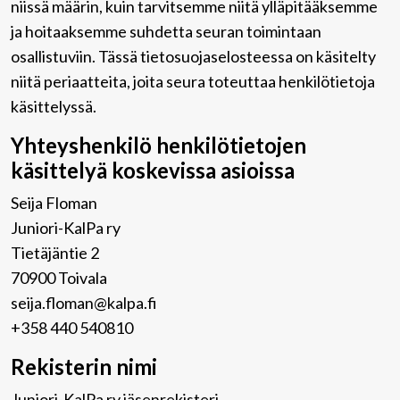
niissä määrin, kuin tarvitsemme niitä ylläpitääksemme
ja hoitaaksemme suhdetta seuran toimintaan
osallistuviin. Tässä tietosuojaselosteessa on käsitelty
niitä periaatteita, joita seura toteuttaa henkilötietoja
käsittelyssä.
Yhteyshenkilö henkilötietojen
käsittelyä koskevissa asioissa
Seija Floman
Juniori-KalPa ry
Tietäjäntie 2
70900 Toivala
seija.floman@kalpa.fi
+358 440 540810
Rekisterin nimi
Juniori-KalPa ry jäsenrekisteri