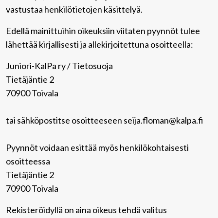
vastustaa henkilötietojen käsittelyä.
Edellä mainittuihin oikeuksiin viitaten pyynnöt tulee
lähettää kirjallisesti ja allekirjoitettuna osoitteella:
Juniori-KalPa ry / Tietosuoja
Tietäjäntie 2
70900 Toivala
tai sähköpostitse osoitteeseen seija.floman@kalpa.fi
Pyynnöt voidaan esittää myös henkilökohtaisesti
osoitteessa
Tietäjäntie 2
70900 Toivala
Rekisteröidyllä on aina oikeus tehdä valitus