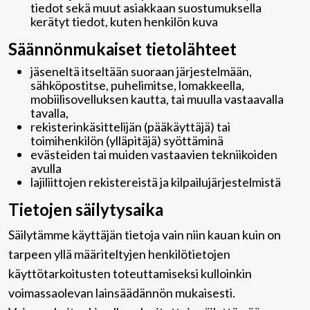
tiedot sekä muut asiakkaan suostumuksella
kerätyt tiedot, kuten henkilön kuva
Säännönmukaiset tietolähteet
jäseneltä itseltään suoraan järjestelmään,
sähköpostitse, puhelimitse, lomakkeella,
mobiilisovelluksen kautta, tai muulla vastaavalla
tavalla,
rekisterinkäsittelijän (pääkäyttäjä) tai
toimihenkilön (ylläpitäjä) syöttäminä
evästeiden tai muiden vastaavien tekniikoiden
avulla
lajiliittojen rekistereistä ja kilpailujärjestelmistä
Tietojen säilytysaika
Säilytämme käyttäjän tietoja vain niin kauan kuin on
tarpeen yllä määriteltyjen henkilötietojen
käyttötarkoitusten toteuttamiseksi kulloinkin
voimassaolevan lainsäädännön mukaisesti.