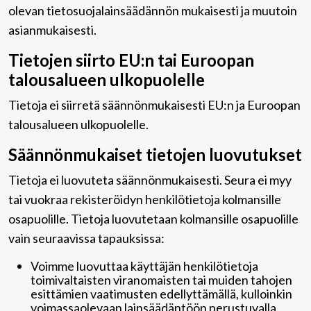
olevan tietosuojalainsäädännön mukaisesti ja muutoin
asianmukaisesti.
Tietojen siirto EU:n tai Euroopan
talousalueen ulkopuolelle
Tietoja ei siirretä säännönmukaisesti EU:n ja Euroopan
talousalueen ulkopuolelle.
Säännönmukaiset tietojen luovutukset
Tietoja ei luovuteta säännönmukaisesti. Seura ei myy
tai vuokraa rekisteröidyn henkilötietoja kolmansille
osapuolille. Tietoja luovutetaan kolmansille osapuolille
vain seuraavissa tapauksissa:
Voimme luovuttaa käyttäjän henkilötietoja
toimivaltaisten viranomaisten tai muiden tahojen
esittämien vaatimusten edellyttämällä, kulloinkin
voimassaolevaan lainsäädäntöön perustuvalla,