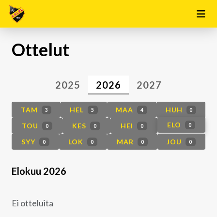
Ottelut
2025
2026
2027
TAM
HEL
MAA
HUH
3
5
4
0
ELO
TOU
KES
HEI
0
0
0
0
SYY
LOK
MAR
JOU
0
0
0
0
Elokuu 2026
Ei otteluita