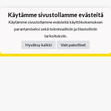
Käytämme sivustollamme evästeitä
Käytämme sivustollamme evästeitä käyttökokemuksen
parantamiseksi sekä toiminnallisiin ja tilastollisiin
tarkoituksiin.
Hyväksy kaikki
Vain pakolliset
Tietosuojaseloste
Tuplajäät Lippumäki - Rauhalahdentie 66, 70820
Kuopio
Tuplajäät Toivala - Tietäjäntie 2, 70900 Toivala
Powered by