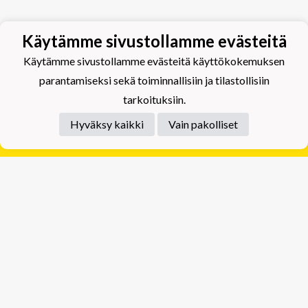
Käytämme sivustollamme evästeitä
Käytämme sivustollamme evästeitä käyttökokemuksen
parantamiseksi sekä toiminnallisiin ja tilastollisiin
tarkoituksiin.
Hyväksy kaikki
Vain pakolliset
Tietosuojaseloste
Tuplajäät Lippumäki - Rauhalahdentie 66, 70820
Kuopio
Tuplajäät Toivala - Tietäjäntie 2, 70900 Toivala
Powered by