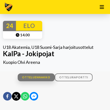
24
ELO
14.00
U18 Akatemia, U18 Suomi-Sarja harjoitusottelut
KalPa - Jokipojat
Kuopio Olvi Areena
OTTELUENNAKKO
OTTELURAPORTTI