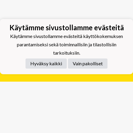
Käytämme sivustollamme evästeitä
Käytämme sivustollamme evästeitä käyttökokemuksen
parantamiseksi sekä toiminnallisiin ja tilastollisiin
tarkoituksiin.
Hyväksy kaikki
Vain pakolliset
Tietosuojaseloste
Tuplajäät Lippumäki - Rauhalahdentie 66, 70820
Kuopio
Tuplajäät Toivala - Tietäjäntie 2, 70900 Toivala