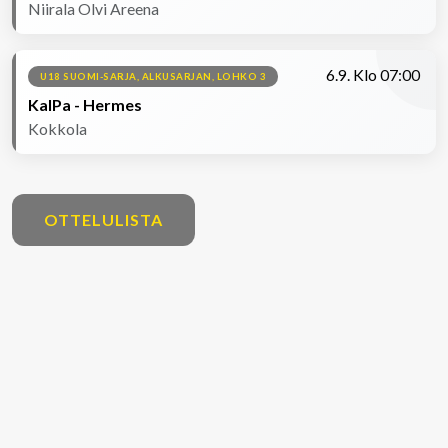
Niirala Olvi Areena
6.9. Klo 07:00
U18 SUOMI-SARJA, ALKUSARJAN, LOHKO 3
KalPa - Hermes
Kokkola
OTTELULISTA