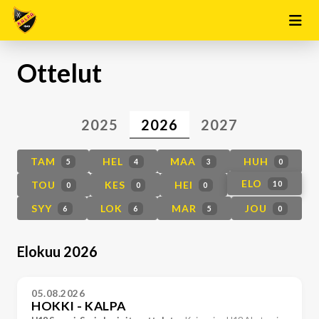
Ottelut
2025
2026
2027
TAM
HEL
MAA
HUH
5
4
3
0
ELO
TOU
KES
HEI
10
0
0
0
SYY
LOK
MAR
JOU
6
6
5
0
Elokuu 2026
05.08.2026
HOKKI - KALPA