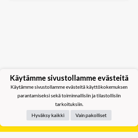
Käytämme sivustollamme evästeitä
Käytämme sivustollamme evästeitä käyttökokemuksen
parantamiseksi sekä toiminnallisiin ja tilastollisiin
tarkoituksiin.
Hyväksy kaikki
Vain pakolliset
Tietosuojaseloste
Tuplajäät Lippumäki - Rauhalahdentie 66, 70820