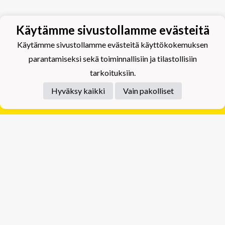
Käytämme sivustollamme evästeitä
Käytämme sivustollamme evästeitä käyttökokemuksen
parantamiseksi sekä toiminnallisiin ja tilastollisiin
tarkoituksiin.
Hyväksy kaikki
Vain pakolliset
Tietosuojaseloste
Tuplajäät Lippumäki - Rauhalahdentie 66, 70820
Kuopio
Tuplajäät Toivala - Tietäjäntie 2, 70900 Toivala
Powered by