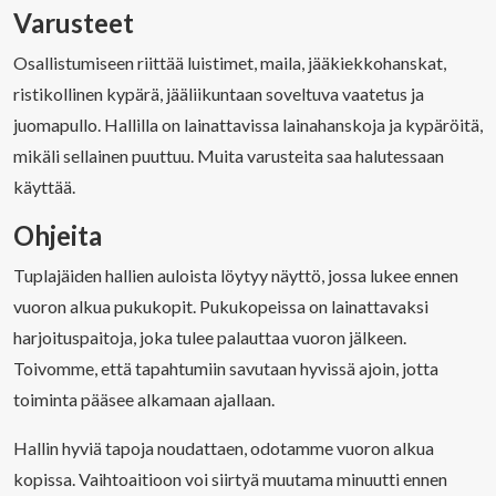
Varusteet
Osallistumiseen riittää luistimet, maila, jääkiekkohanskat,
ristikollinen kypärä, jääliikuntaan soveltuva vaatetus ja
juomapullo. Hallilla on lainattavissa lainahanskoja ja kypäröitä,
mikäli sellainen puuttuu. Muita varusteita saa halutessaan
käyttää.
Ohjeita
Tuplajäiden hallien auloista löytyy näyttö, jossa lukee ennen
vuoron alkua pukukopit. Pukukopeissa on lainattavaksi
harjoituspaitoja, joka tulee palauttaa vuoron jälkeen.
Toivomme, että tapahtumiin savutaan hyvissä ajoin, jotta
toiminta pääsee alkamaan ajallaan.
Hallin hyviä tapoja noudattaen, odotamme vuoron alkua
kopissa. Vaihtoaitioon voi siirtyä muutama minuutti ennen