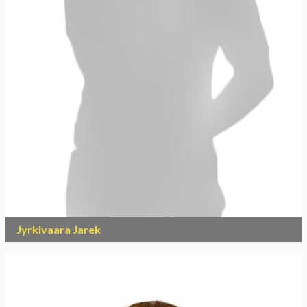
Jyrkivaara Jarek