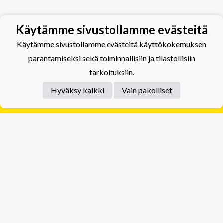
Käytämme sivustollamme evästeitä
Käytämme sivustollamme evästeitä käyttökokemuksen
parantamiseksi sekä toiminnallisiin ja tilastollisiin
tarkoituksiin.
Hyväksy kaikki
Vain pakolliset
Tietosuojaseloste
Tuplajäät Lippumäki - Rauhalahdentie 66, 70820
Kuopio
Tuplajäät Toivala - Tietäjäntie 2, 70900 Toivala
Powered by