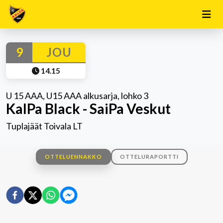
9
JOU
14.15
U 15 AAA, U15 AAA alkusarja, lohko 3
KalPa Black - SaiPa Veskut
Tuplajäät Toivala LT
OTTELUENNAKKO
OTTELURAPORTTI