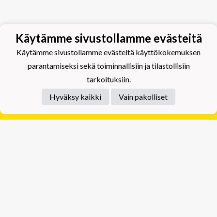
Käytämme sivustollamme evästeitä
Käytämme sivustollamme evästeitä käyttökokemuksen
parantamiseksi sekä toiminnallisiin ja tilastollisiin
tarkoituksiin.
Hyväksy kaikki
Vain pakolliset
Tietosuojaseloste
Tuplajäät Lippumäki - Rauhalahdentie 66, 70820
Kuopio
Tuplajäät Toivala - Tietäjäntie 2, 70900 Toivala
Powered by