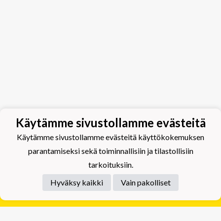
Käytämme sivustollamme evästeitä
Käytämme sivustollamme evästeitä käyttökokemuksen
parantamiseksi sekä toiminnallisiin ja tilastollisiin
tarkoituksiin.
Hyväksy kaikki
Vain pakolliset
Tietosuojaseloste
Tuplajäät Lippumäki - Rauhalahdentie 66, 70820