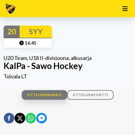
20
SYY
16.45
U20 Team, U18 II-divisioona, alkusarja
KalPa - Sawo Hockey
Toivala LT
OTTELUENNAKKO
OTTELURAPORTTI